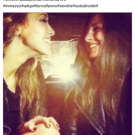
#inmezzo#ailupi#lorosifanno#sentire#solodinotte#