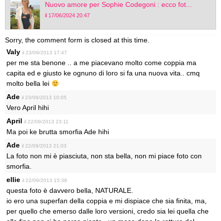
Nuovo amore per Sophie Codegoni : ecco fot...
il 17/06/2024 20:47
Sorry, the comment form is closed at this time.
Valy
il 23/09/2013 17:47
per me sta benone .. a me piacevano molto come coppia ma
capita ed e giusto ke ognuno di loro si fa una nuova vita.. cmq
molto bella lei
Ade
il 23/09/2013 10:05
Vero April hihi
April
il 22/09/2013 23:11
Ma poi ke brutta smorfia Ade hihi
Ade
il 22/09/2013 21:03
La foto non mi è piasciuta, non sta bella, non mi piace foto con
smorfia.
ellie
il 22/09/2013 15:38
questa foto è davvero bella, NATURALE.
io ero una superfan della coppia e mi dispiace che sia finita, ma,
per quello che emerso dalle loro versioni, credo sia lei quella che