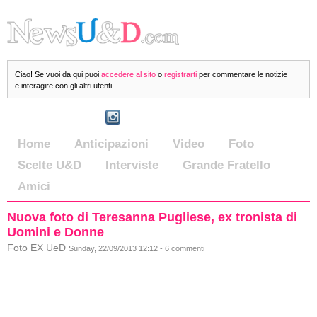
Ciao! Se vuoi da qui puoi
accedere al sito
o
registrarti
per commentare le notizie
e interagire con gli altri utenti.
Home
Anticipazioni
Video
Foto
Scelte U&D
Interviste
Grande Fratello
Amici
Nuova foto di Teresanna Pugliese, ex tronista di
Uomini e Donne
Foto EX UeD
Sunday, 22/09/2013 12:12 - 6 commenti