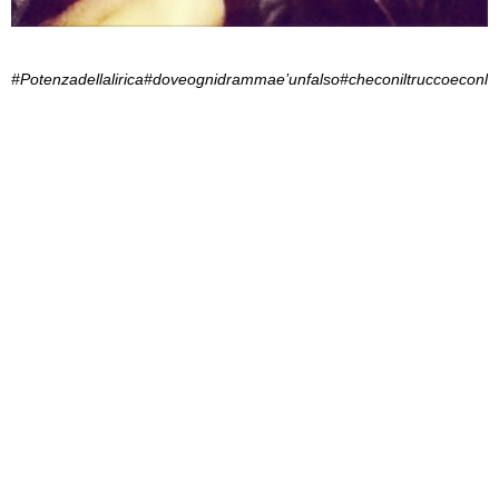
#Potenzadellalirica#doveognidrammae’unfalso#checoniltruccoeconla