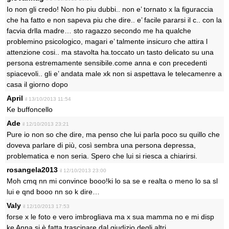
Io non gli credo! Non ho piu dubbi.. non e’ tornato x la figuraccia
che ha fatto e non sapeva piu che dire.. e’ facile pararsi il c.. con la
facvia drlla madre… sto ragazzo secondo me ha qualche
problemino psicologico, magari e’ talmente insicuro che attira l
attenzione cosi.. ma stavolta ha.toccato un tasto delicato su una
persona estremamente sensibile.come anna e con precedenti
spiacevoli.. gli e’ andata male xk non si aspettava le telecamenre a
casa il giorno dopo
April
il 13/10/2013 11:54
Ke buffoncello
Ade
il 12/10/2013 23:21
Pure io non so che dire, ma penso che lui parla poco su quillo che
doveva parlare di più, così sembra una persona depressa,
problematica e non seria. Spero che lui si riesca a chiarirsi.
rosangela2013
il 12/10/2013 23:00
Moh cmq nn mi convince booo!ki lo sa se e realta o meno lo sa sl
lui e qnd booo nn so k dire…
Valy
il 12/10/2013 17:53
forse x le foto e vero imbrogliava ma x sua mamma no e mi disp
ke Anna si è fatta trascinare dal giudizio degli altri..