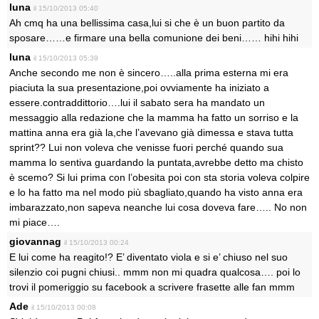
luna
il 15/10/2013 05:40
Ah cmq ha una bellissima casa,lui si che è un buon partito da
sposare……e firmare una bella comunione dei beni…… hihi hihi
luna
il 15/10/2013 05:39
Anche secondo me non è sincero…..alla prima esterna mi era
piaciuta la sua presentazione,poi ovviamente ha iniziato a
essere.contraddittorio….lui il sabato sera ha mandato un
messaggio alla redazione che la mamma ha fatto un sorriso e la
mattina anna era già la,che l’avevano già dimessa e stava tutta
sprint?? Lui non voleva che venisse fuori perché quando sua
mamma lo sentiva guardando la puntata,avrebbe detto ma chisto
è scemo? Si lui prima con l’obesita poi con sta storia voleva colpire
e lo ha fatto ma nel modo più sbagliato,quando ha visto anna era
imbarazzato,non sapeva neanche lui cosa doveva fare….. No non
mi piace….
giovannag
il 15/10/2013 00:24
E lui come ha reagito!? E’ diventato viola e si e’ chiuso nel suo
silenzio coi pugni chiusi.. mmm non mi quadra qualcosa…. poi lo
trovi il pomeriggio su facebook a scrivere frasette alle fan mmm
Ade
il 15/10/2013 00:08