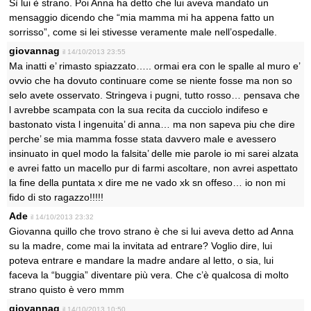
Sì lui è strano. Poi Anna ha detto che lui aveva mandato un
mensaggio dicendo che “mia mamma mi ha appena fatto un
sorrisso”, come si lei stivesse veramente male nell’ospedalle.
giovannag
il 14/10/2013 23:55
Ma inatti e’ rimasto spiazzato….. ormai era con le spalle al muro e’
ovvio che ha dovuto continuare come se niente fosse ma non so
selo avete osservato. Stringeva i pugni, tutto rosso… pensava che
l avrebbe scampata con la sua recita da cucciolo indifeso e
bastonato vista l ingenuita’ di anna… ma non sapeva piu che dire
perche’ se mia mamma fosse stata davvero male e avessero
insinuato in quel modo la falsita’ delle mie parole io mi sarei alzata
e avrei fatto un macello pur di farmi ascoltare, non avrei aspettato
la fine della puntata x dire me ne vado xk sn offeso… io non mi
fido di sto ragazzo!!!!!
Ade
il 14/10/2013 23:32
Giovanna quillo che trovo strano è che si lui aveva detto ad Anna
su la madre, come mai la invitata ad entrare? Voglio dire, lui
poteva entrare e mandare la madre andare al letto, o sia, lui
faceva la “buggia” diventare più vera. Che c’è qualcosa di molto
strano quisto è vero mmm
giovannag
il 14/10/2013 10:50