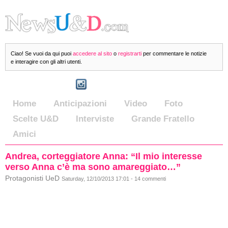
Ciao! Se vuoi da qui puoi
accedere al sito
o
registrarti
per commentare le notizie
e interagire con gli altri utenti.
Home
Anticipazioni
Video
Foto
Scelte U&D
Interviste
Grande Fratello
Amici
Andrea, corteggiatore Anna: “Il mio interesse
verso Anna c’è ma sono amareggiato…”
Protagonisti UeD
Saturday, 12/10/2013 17:01 - 14 commenti