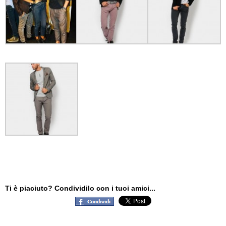
Ti è piaciuto? Condividilo con i tuoi amici...