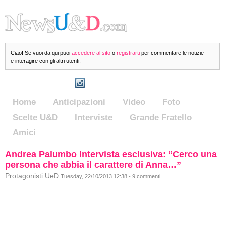
Ciao! Se vuoi da qui puoi
accedere al sito
o
registrarti
per commentare le notizie
e interagire con gli altri utenti.
Home
Anticipazioni
Video
Foto
Scelte U&D
Interviste
Grande Fratello
Amici
Andrea Palumbo Intervista esclusiva: “Cerco una
persona che abbia il carattere di Anna…”
Protagonisti UeD
Tuesday, 22/10/2013 12:38 - 9 commenti