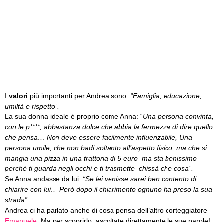
I
valori
più importanti per Andrea sono:
“Famiglia, educazione,
umiltà e rispetto”.
La sua donna ideale è proprio come Anna: “
Una persona convinta,
con le p****, abbastanza dolce che abbia la fermezza di dire quello
che pensa… Non deve essere facilmente influenzabile, Una
persona umile, che non badi soltanto all’aspetto fisico, ma che si
mangia una pizza in una trattoria di 5 euro ma sta benissimo
perchè ti guarda negli occhi e ti trasmette chissà che cosa”.
Se Anna andasse da lui:
“Se lei venisse sarei ben contento di
chiarire con lui… Però dopo il chiarimento ognuno ha preso la sua
strada”.
Andrea ci ha parlato anche di cosa pensa dell’altro corteggiatore
Emanuele
. Ma per scoprirlo, ascoltate direttamente le sue parole!