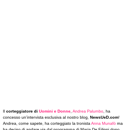
Il
corteggiatore di
Uomini e Donne
,
Andrea Palumbo
, ha
concesso un’intervista esclusiva al nostro blog,
NewsUeD.com
!
Andrea, come sapete, ha corteggiato la tronista
Anna Munafò
ma
ha deciso di andare via dal programma di Maria De Filippi dopo