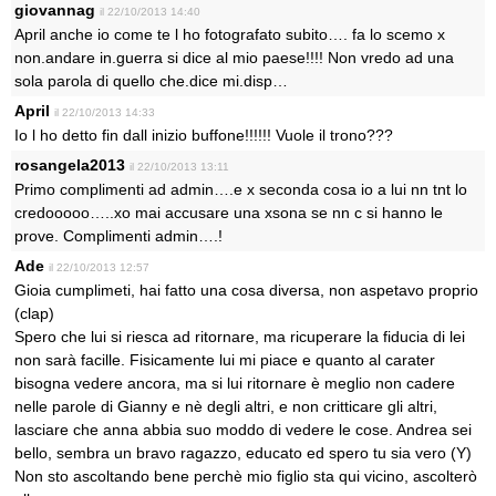
giovannag
il 22/10/2013 14:40
April anche io come te l ho fotografato subito…. fa lo scemo x
non.andare in.guerra si dice al mio paese!!!! Non vredo ad una
sola parola di quello che.dice mi.disp…
April
il 22/10/2013 14:33
Io l ho detto fin dall inizio buffone!!!!!! Vuole il trono???
rosangela2013
il 22/10/2013 13:11
Primo complimenti ad admin….e x seconda cosa io a lui nn tnt lo
credooooo…..xo mai accusare una xsona se nn c si hanno le
prove. Complimenti admin….!
Ade
il 22/10/2013 12:57
Gioia cumplimeti, hai fatto una cosa diversa, non aspetavo proprio
(clap)
Spero che lui si riesca ad ritornare, ma ricuperare la fiducia di lei
non sarà facille. Fisicamente lui mi piace e quanto al carater
bisogna vedere ancora, ma si lui ritornare è meglio non cadere
nelle parole di Gianny e nè degli altri, e non critticare gli altri,
lasciare che anna abbia suo moddo di vedere le cose. Andrea sei
bello, sembra un bravo ragazzo, educato ed spero tu sia vero (Y)
Non sto ascoltando bene perchè mio figlio sta qui vicino, ascolterò