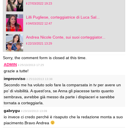
il 27/03/2022 19:23
Lilli Pugliese, corteggiatrice di Luca Sal...
il 04/03/2022 12:47
Andrea Nicole Conte, sui suoi corteggiator...
il 22/10/2021 13:29
Sorry, the comment form is closed at this time.
ADMIN
il 25/10/2013 17:25
grazie a tutte!
improvviso
il 25/10/2013 13:38
Secondo me ha voluto solo fare la comparsata in tv per avere un
po’ di visibilità. A quest’ora, se Anna gli piacesse tanto quanto
sembrava, avrebbe già messo da parte i dispiaceri e sarebbe
tornata a corteggiarla.
gabrygu
il 23/10/2013 13:09
io invece ci credo perché è risaputo che la redazione monta a suo
piacimento.Bravo Andrea