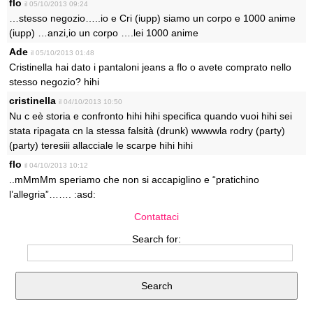
flo
il 05/10/2013 09:24
…stesso negozio…..io e Cri (iupp) siamo un corpo e 1000 anime
(iupp) …anzi,io un corpo ….lei 1000 anime
Ade
il 05/10/2013 01:48
Cristinella hai dato i pantaloni jeans a flo o avete comprato nello
stesso negozio? hihi
cristinella
il 04/10/2013 10:50
Nu c eè storia e confronto hihi hihi specifica quando vuoi hihi sei
stata ripagata cn la stessa falsità (drunk) wwwwla rodry (party)
(party) teresiii allacciale le scarpe hihi hihi
flo
il 04/10/2013 10:12
..mMmMm speriamo che non si accapiglino e “pratichino
l’allegria”……. :asd:
Contattaci
Search for: