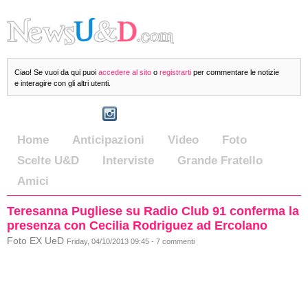
Ciao! Se vuoi da qui puoi
accedere al sito
o
registrarti
per commentare le notizie
e interagire con gli altri utenti.
Home
Anticipazioni
Video
Foto
Scelte U&D
Interviste
Grande Fratello
Amici
Teresanna Pugliese su Radio Club 91 conferma la
presenza con Cecilia Rodriguez ad Ercolano
Foto EX UeD
Friday, 04/10/2013 09:45 - 7 commenti