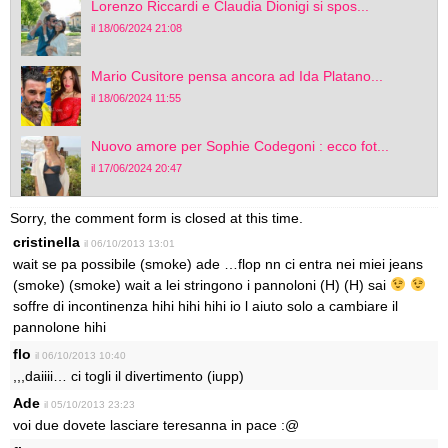
Lorenzo Riccardi e Claudia Dionigi si spos...
il 18/06/2024 21:08
Mario Cusitore pensa ancora ad Ida Platano...
il 18/06/2024 11:55
Nuovo amore per Sophie Codegoni : ecco fot...
il 17/06/2024 20:47
Sorry, the comment form is closed at this time.
cristinella
il 06/10/2013 13:01
wait se pa possibile (smoke) ade …flop nn ci entra nei miei jeans
(smoke) (smoke) wait a lei stringono i pannoloni (H) (H) sai
soffre di incontinenza hihi hihi hihi io l aiuto solo a cambiare il
pannolone hihi
flo
il 06/10/2013 10:40
,,,daiiii… ci togli il divertimento (iupp)
Ade
il 05/10/2013 23:23
voi due dovete lasciare teresanna in pace :@