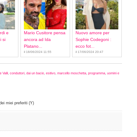
rdi e
Mario Cusitore pensa
Nuovo amore per
 si
ancora ad Ida
Sophie Codegoni :
Platano...
ecco fot...
il 18/06/2024 11:55
il 17/06/2024 20:47
 Valli
,
conduttori
,
dai un bacio
,
esitivo
,
marcello moschetta
,
programma
,
uomini e
ei miei preferiti (Y)