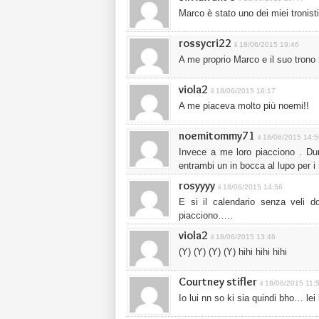
Marco è stato uno dei miei tronisti
rossycri22
il 18/06/2015 19:46
A me proprio Marco e il suo trono
viola2
il 18/06/2015 16:17
A me piaceva molto più noemi!!
noemitommy71
il 18/06/2015 14:
Invece a me loro piacciono . Du
entrambi un in bocca al lupo per i 
rosyyyy
il 18/06/2015 14:56
E si il calendario senza veli d
piacciono…..
viola2
il 18/06/2015 13:46
(Y) (Y) (Y) (Y) hihi hihi hihi
Courtney stifler
il 18/06/2015 11:
Io lui nn so ki sia quindi bho… le