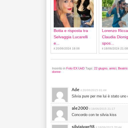
Botta e risposta tra
Lorenzo Ricca
Selvaggia Lucarelli
Claudia Dionigi
e...
spos...
il 20/06/2024 18:06
il 18/06/2024 21:08
Inserito in
Foto EX UeD
Tags:
22 giugno
,
amici
,
Beatrice
donne
Ade
il 20/06/2015 01:44
Silvia pure per me lui è stato uno d
ale2000
il 18/06/2015 21:17
Concordo con te silvia kiss
silviaivan98
il 18/06/2015 20:44