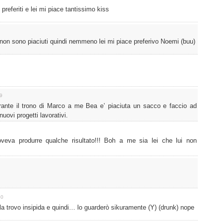
 preferiti e lei mi piace tantissimo kiss
 non sono piaciuti quindi nemmeno lei mi piace preferivo Noemi (buu)
59
rante il trono di Marco a me Bea e’ piaciuta un sacco e faccio ad
nuovi progetti lavorativi.
oveva produrre qualche risultato!!! Boh a me sia lei che lui non
50
i la trovo insipida e quindi… lo guarderò sikuramente (Y) (drunk) nope