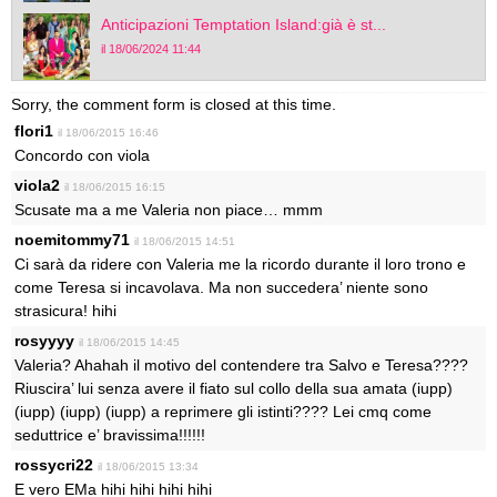
Anticipazioni Temptation Island:già è st...
il 18/06/2024 11:44
Sorry, the comment form is closed at this time.
flori1
il 18/06/2015 16:46
Concordo con viola
viola2
il 18/06/2015 16:15
Scusate ma a me Valeria non piace… mmm
noemitommy71
il 18/06/2015 14:51
Ci sarà da ridere con Valeria me la ricordo durante il loro trono e
come Teresa si incavolava. Ma non succedera’ niente sono
strasicura! hihi
rosyyyy
il 18/06/2015 14:45
Valeria? Ahahah il motivo del contendere tra Salvo e Teresa????
Riuscira’ lui senza avere il fiato sul collo della sua amata (iupp)
(iupp) (iupp) (iupp) a reprimere gli istinti???? Lei cmq come
seduttrice e’ bravissima!!!!!!
rossycri22
il 18/06/2015 13:34
E vero EMa hihi hihi hihi hihi