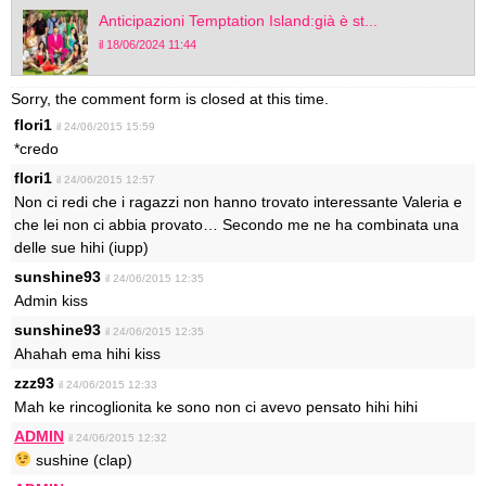
Anticipazioni Temptation Island:già è st...
il 18/06/2024 11:44
Sorry, the comment form is closed at this time.
flori1
il 24/06/2015 15:59
*credo
flori1
il 24/06/2015 12:57
Non ci redi che i ragazzi non hanno trovato interessante Valeria e
che lei non ci abbia provato… Secondo me ne ha combinata una
delle sue hihi (iupp)
sunshine93
il 24/06/2015 12:35
Admin kiss
sunshine93
il 24/06/2015 12:35
Ahahah ema hihi kiss
zzz93
il 24/06/2015 12:33
Mah ke rincoglionita ke sono non ci avevo pensato hihi hihi
ADMIN
il 24/06/2015 12:32
sushine (clap)