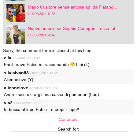
Mario Cusitore pensa ancora ad Ida Platano...
il 18/06/2024 11:55
Nuovo amore per Sophie Codegoni : ecco fot...
il 17/06/2024 20:47
Sorry, the comment form is closed at this time.
ella
il 08/06/2015 11:47
Fai il bravo Fabio mi raccomando
hihi (L)
silviaivan98
il 08/06/2015 10:43
Aliennelove (Y)
aliennelove
il 07/06/2015 18:09
Andrei solo x tirargli una cassa di pomodori (buu)
via2
il 07/06/2015 17:43
In bocca al lupo Fabio…e crepi il lupo!!
Contattaci
Search for: