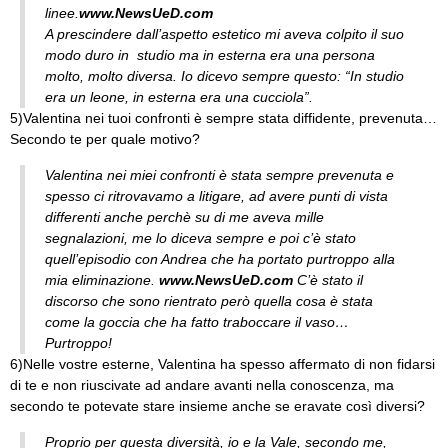
linee.
www.NewsUeD.com
A prescindere dall’aspetto estetico mi aveva colpito il suo
modo duro in studio ma in esterna era una persona
molto, molto diversa. Io dicevo sempre questo: “In studio
era un leone, in esterna era una cucciola”.
5)Valentina nei tuoi confronti è sempre stata diffidente, prevenuta…
Secondo te per quale motivo?
Valentina nei miei confronti è stata sempre prevenuta e
spesso ci ritrovavamo a litigare, ad avere punti di vista
differenti anche perchè su di me aveva mille
segnalazioni, me lo diceva sempre e poi c’è stato
quell’episodio con Andrea che ha portato purtroppo alla
mia eliminazione.
www.NewsUeD.com
C’è stato il
discorso che sono rientrato però quella cosa è stata
come la goccia che ha fatto traboccare il vaso…
Purtroppo!
6)Nelle vostre esterne, Valentina ha spesso affermato di non fidarsi
di te e non riuscivate ad andare avanti nella conoscenza, ma
secondo te potevate stare insieme anche se eravate così diversi?
Proprio per questa diversità, io e la Vale, secondo me,