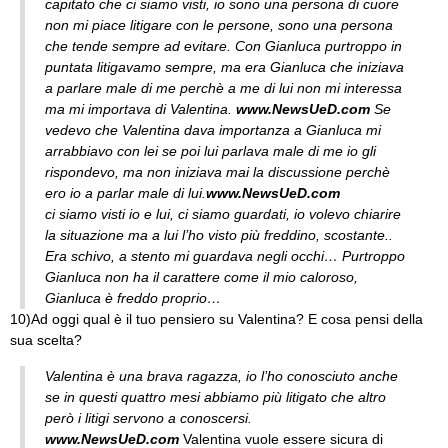
capitato che ci siamo visti, io sono una persona di cuore
non mi piace litigare con le persone, sono una persona
che tende sempre ad evitare. Con Gianluca purtroppo in
puntata litigavamo sempre, ma era Gianluca che iniziava
a parlare male di me perchè a me di lui non mi interessa
ma mi importava di Valentina.
www.NewsUeD.com
Se
vedevo che Valentina dava importanza a Gianluca mi
arrabbiavo con lei se poi lui parlava male di me io gli
rispondevo, ma non iniziava mai la discussione perchè
ero io a parlar male di lui.
www.NewsUeD.com
ci siamo visti io e lui, ci siamo guardati, io volevo chiarire
la situazione ma a lui l’ho visto più freddino, scostante..
Era schivo, a stento mi guardava negli occhi… Purtroppo
Gianluca non ha il carattere come il mio caloroso,
Gianluca è freddo proprio…
10)Ad oggi qual è il tuo pensiero su Valentina? E cosa pensi della
sua scelta?
Valentina è una brava ragazza, io l’ho conosciuto anche
se in questi quattro mesi abbiamo più litigato che altro
però i litigi servono a conoscersi.
www.NewsUeD.com
Valentina vuole essere sicura di