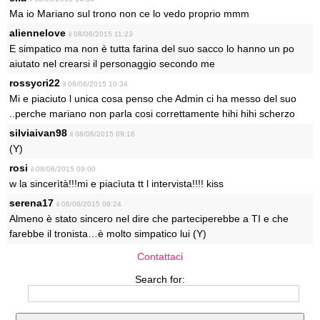
Ma io Mariano sul trono non ce lo vedo proprio mmm
aliennelove
il 08/06/2015 11:23
E simpatico ma non è tutta farina del suo sacco lo hanno un po
aiutato nel crearsi il personaggio secondo me
rossycri22
il 08/06/2015 10:34
Mi e piaciuto l unica cosa penso che Admin ci ha messo del suo
..perche mariano non parla cosi correttamente hihi hihi scherzo
silviaivan98
il 08/06/2015 09:18
(Y)
rosi
il 08/06/2015 09:00
w la sincerìtà!!!mi e piacìuta tt l intervista!!!! kiss
serena17
il 08/06/2015 08:24
Almeno è stato sincero nel dire che parteciperebbe a TI e che
farebbe il tronista…è molto simpatico lui (Y)
Contattaci
Search for: