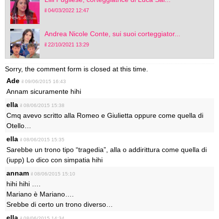
il 04/03/2022 12:47
Andrea Nicole Conte, sui suoi corteggiator...
il 22/10/2021 13:29
Sorry, the comment form is closed at this time.
Ade
il 09/06/2015 16:43
Annam sicuramente hihi
ella
il 08/06/2015 15:38
Cmq avevo scritto alla Romeo e Giulietta oppure come quella di
Otello…
ella
il 08/06/2015 15:35
Sarebbe un trono tipo “tragedia”, alla o addirittura come quella di
(iupp) Lo dico con simpatia hihi
annam
il 08/06/2015 15:10
hihi hihi ….
Mariano è Mariano….
Srebbe di certo un trono diverso…
ella
il 08/06/2015 14:34