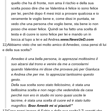
quello che ha di fronte, non ama il rischio e della sua
scelta posso dire che se Valentina è felice io sono felice
per lei, perchè dopo 4 mesi inizi a provare qualcosa e io
veramente le voglio bene e, come dissi in puntata, se
vedo che una persona che voglio bene, sta bene io non
posso che esser felice. Quindi se ha fatto una scelta di
testa e di cuore io sono felice per lei e mando un in
bocca al lupo a lei e ad Andrea.
www.NewsUeD.com
11)Abbiamo visto che sei molto amico di Amedeo, cosa pensi di lui
e della sua scelta?
Amedeo è una bella persona, io apprezzai moltissimo il
suo alzarsi dal trono e venire da me a consolarmi
quando Valentina mi disse che provava più per Gianluca
e Andrea che per me. Io apprezzai tantissimo questo
gesto.
Della sua scelta sono stato felicissimo, è stata una
bellissima scelta e non nego che vedendola da casa
perchè non ero in studio mi sono quasi uscite le
lacrime, è stata una scelta di cuore ed è stato tutto
magnifico.
Brav Amedè mi si piaciut!”
12)Cosa pensi invece di Fabio e della sua scelta? Ti aspetti che