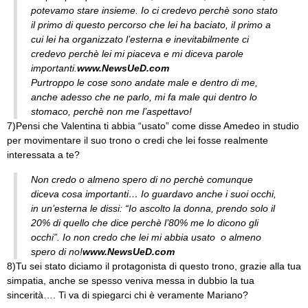
potevamo stare insieme. Io ci credevo perchè sono stato
il primo di questo percorso che lei ha baciato, il primo a
cui lei ha organizzato l’esterna e inevitabilmente ci
credevo perchè lei mi piaceva e mi diceva parole
importanti.
www.NewsUeD.com
Purtroppo le cose sono andate male e dentro di me,
anche adesso che ne parlo, mi fa male qui dentro lo
stomaco, perchè non me l’aspettavo!
7)Pensi che Valentina ti abbia “usato” come disse Amedeo in studio
per movimentare il suo trono o credi che lei fosse realmente
interessata a te?
Non credo o almeno spero di no perchè comunque
diceva cosa importanti… Io guardavo anche i suoi occhi,
in un’esterna le dissi: “Io ascolto la donna, prendo solo il
20% di quello che dice perchè l’80% me lo dicono gli
occhi”. Io non credo che lei mi abbia usato o almeno
spero di no!
www.NewsUeD.com
8)Tu sei stato diciamo il protagonista di questo trono, grazie alla tua
simpatia, anche se spesso veniva messa in dubbio la tua
sincerità…. Ti va di spiegarci chi è veramente Mariano?