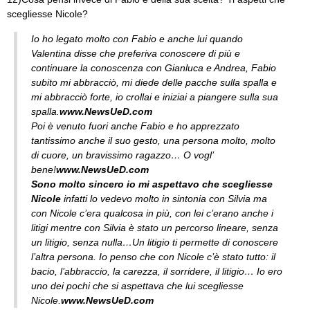
scegliesse Nicole?
Io ho legato molto con Fabio e anche lui quando
Valentina disse che preferiva conoscere di più e
continuare la conoscenza con Gianluca e Andrea, Fabio
subito mi abbracciò, mi diede delle pacche sulla spalla e
mi abbracciò forte, io crollai e iniziai a piangere sulla sua
spalla.
www.NewsUeD.com
Poi è venuto fuori anche Fabio e ho apprezzato
tantissimo anche il suo gesto, una persona molto, molto
di cuore, un bravissimo ragazzo… O vogl’
bene!
www.NewsUeD.com
Sono molto sincero io mi aspettavo che scegliesse
Nicole
infatti lo vedevo molto in sintonia con Silvia ma
con Nicole c’era qualcosa in più, con lei c’erano anche i
litigi mentre con Silvia è stato un percorso lineare, senza
un litigio, senza nulla…Un litigio ti permette di conoscere
l’altra persona. Io penso che con Nicole c’è stato tutto: il
bacio, l’abbraccio, la carezza, il sorridere, il litigio… Io ero
uno dei pochi che si aspettava che lui scegliesse
Nicole.
www.NewsUeD.com