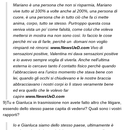
Mariano è una persona che non si risparmia, Mariano
vive tutto al 100% a volte anche al 200%, una persona di
cuore, è una persona che in tutto ciò che fa ci mette
anima, corpo, tutto se stesso. Purtroppo questa cosa
veniva vista un po’ come falsità, come colui che voleva
mettersi in mostra ma non sono così. Io faccio le cose
perchè mi va di farle, perchè un domani non voglio
rimpianti nè rimorsi.
www.NewsUeD.com
Vivo di
sensazioni positive, Valentina mi dava sensazioni positive
e io avevo sempre voglia di viverla. Anche nell’ultima
esterna io cercavo tanto il contatto fisico perchè quando
l’abbracciavo era l’unico momento che stava bene con
lei, quando gli occhi si chiudevano e le nostre braccia
abbracciavano i nostri corpi io lì stavo veramente bene
ed era quello che le volevo far
capire.
www.NewsUeD.com
9)Tu e Gianluca in trasmissione non avete fatto altro che litigare,
essendo dello stesso paese capita di vedervi? Quali sono i vostri
rapporti?
Io e Gianluca siamo dello stesso paese, ultimamente è