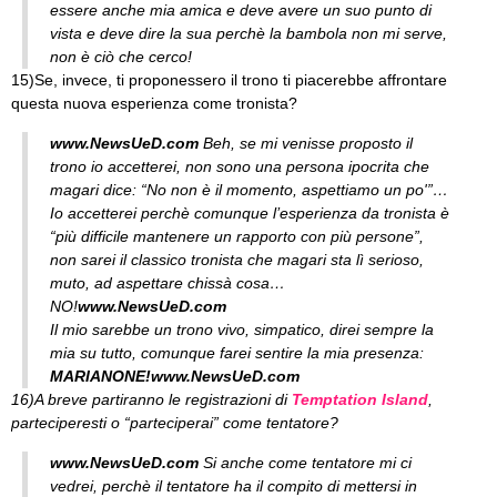
essere anche mia amica e deve avere un suo punto di
vista e deve dire la sua perchè la bambola non mi serve,
non è ciò che cerco!
15)Se, invece, ti proponessero il trono ti piacerebbe affrontare
questa nuova esperienza come tronista?
www.NewsUeD.com
Beh, se mi venisse proposto il
trono io accetterei, non sono una persona ipocrita che
magari dice: “No non è il momento, aspettiamo un po'”…
Io accetterei perchè comunque l’esperienza da tronista è
“più difficile mantenere un rapporto con più persone”,
non sarei il classico tronista che magari sta lì serioso,
muto, ad aspettare chissà cosa…
NO!
www.NewsUeD.com
Il mio sarebbe un trono vivo, simpatico, direi sempre la
mia su tutto, comunque farei sentire la mia presenza:
MARIANONE!
www.NewsUeD.com
16)A breve partiranno le registrazioni di
Temptation Island
,
parteciperesti o “parteciperai” come tentatore?
www.NewsUeD.com
Si anche come tentatore mi ci
vedrei, perchè il tentatore ha il compito di mettersi in