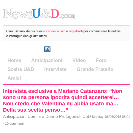
Ciao! Se vuoi da qui puoi
accedere al sito
o
registrarti
per commentare le notizie
e interagire con gli altri utenti.
Home
Anticipazioni
Video
Foto
Scelte U&D
Interviste
Grande Fratello
Amici
Intervista esclusiva a Mariano Catanzaro: “Non
sono una persona ipocrita quindi accetterei…
Non credo che Valentina mi abbia usato ma…
Della sua scelta penso…”
Anticipazioni Uomini e Donne Protagonisti UeD
Monday, 08/06/2015 08:01
- 10 commenti