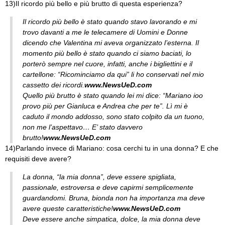
13)Il ricordo più bello e più brutto di questa esperienza?
Il ricordo più bello è stato quando stavo lavorando e mi
trovo davanti a me le telecamere di Uomini e Donne
dicendo che Valentina mi aveva organizzato l’esterna. Il
momento più bello è stato quando ci siamo baciati, lo
porterò sempre nel cuore, infatti, anche i bigliettini e il
cartellone: “Ricominciamo da qui” li ho conservati nel mio
cassetto dei ricordi.
www.NewsUeD.com
Quello più brutto è stato quando lei mi dice: “Mariano ioo
provo più per Gianluca e Andrea che per te”. Lì mi è
caduto il mondo addosso, sono stato colpito da un tuono,
non me l’aspettavo… E’ stato davvero
brutto!
www.NewsUeD.com
14)Parlando invece di Mariano: cosa cerchi tu in una donna? E che
requisiti deve avere?
La donna, “la mia donna”, deve essere spigliata,
passionale, estroversa e deve capirmi semplicemente
guardandomi. Bruna, bionda non ha importanza ma deve
avere queste caratteristiche!
www.NewsUeD.com
Deve essere anche simpatica, dolce, la mia donna deve