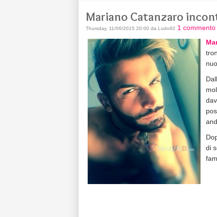
Mariano Catanzaro incont
1 commento
Thursday, 11/06/2015 20:00 da Ludo92
Mar
tro
nuo
Dal
mol
dav
pos
and
Dop
di 
fam