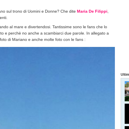
ano sul trono di Uomini e Donne? Che dite
Maria De Filippi
,
enti.
ando al mare e divertendosi. Tantissime sono le fans che lo
to e perchè no anche a scambiarci due parole. In allegato a
foto di Mariano e anche molte foto con le fans :
Ultim