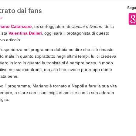
rato dai fans
Segui
 »
iano Catanzaro
, ex corteggiatore di
Uomini e Donne
, della
nista
Valentina Dallari
, oggi sarà il protagonista di questo
vo articolo.
l’esperienza nel programma dobbiamo dire che ci è rimasto
to male in quanto soprattutto negli ultimi tempi, lui ci credeva
vero in loro in quanto la tronista si è sempre posta in modo
itivo nei suoi confronti, ma alla fine invece purtroppo non è
ata bene.
o il programma, Mariano è tornato a Napoli a fare la sua vita
sempre, a stare con i suoi migliori amici e con la sua adorata
iglia.