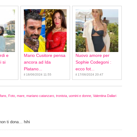
rdi e
Mario Cusitore pensa
Nuovo amore per
 si
ancora ad Ida
Sophie Codegoni :
Platano...
ecco fot...
il 18/06/2024 11:55
il 17/06/2024 20:47
fans
,
Foto
,
mare
,
mariano catanzaro
,
tronista
,
uomini e donne
,
Valentina Dallari
 non ti dona… hihi