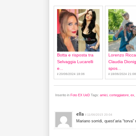
Botta e risposta tra
Lorenzo Ricca
Selvaggia Lucarelli
Claudia Dionigi
e...
spos...
il 20/06/2024 18:06
il 18/06/2024 21:08
Inserito in
Foto EX UeD
Tags:
amici
,
corteggiatore
,
ex
,
ella
il 11/06/2015 20:04
Mariano sorridi, quest’aria “torva”