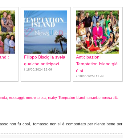
and :
Filippo Bisciglia svela
Anticipazioni
qualche anticipazi...
Temptation Island:già
il 18/06/2024 12:06
è st...
il 18/06/2024 11:44
nella
,
messaggio contro teresa
,
reality
,
Temptation Island
,
tentatrice
,
teresa cilia
omasso non fu così, tomasso non si è comportato per niente bene per