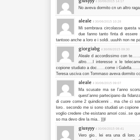
giusyyy
il 30/06/2015 14:17
No aveva dormito cn un altro raga
aleale
il 30/06/2015 10:28
Mi sembrava circolasse questa vo
due fanno tanto finta di essere
tantooo anche a loro e i soldi..uuuhh non n
giorgiabg
il 30/06/2015 09:30
Aleale d accordissimo con te…….
altro…..l interesse x le teleca
copione studiato a doc……come i Galella……..
Teresa usciva con Tommaso aveva dormito co
aleale
il 30/06/2015 09:07
Ma scusate ma se l’anno scorso
quest’anno partecipano da fidanza
di cuore come 2 quindicenni .. ma che ci son
loro.. secondo me si sono studiati un copione 
voglio credere che esistano amori cosi..se q
so ma devo dire la mia.. )))l
giusyyy
il 30/06/2015 08:41
Vero gio.. lei era una di loro