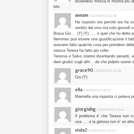
essendosi messa in mostra più di 
hihi
annam
il 30/06/2015 06:40
Ha risposto ora perchè ora ha s
sentito dal vivo ma solo giovedì 
Brava Gio…. (Y) (Y) ….. è quel che ho detto p
Nemmeo può essere una giustificazione il fat
avevano fatto qualche cosa per prendersi delle
stessa Teresa ha fatto più volte.
Teressa e Salvo stanno diventando pesanti, a
dare giudizi sugli altri….da che pulpito oserei 
grace90
il 30/06/2015 01:28
Gio (Y)
ella
il 30/06/2015 00:22
Marinella una risposta ci poteva p
giorgiabg
il 29/06/2015 23:41
Il problema è’ che Teresa non co
usa……e la gelosia non è’ un at
viola2
il 29/06/2015 23:27