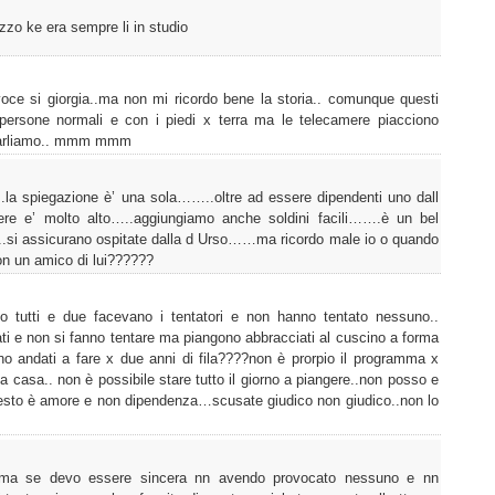
zzo ke era sempre li in studio
ce si giorgia..ma non mi ricordo bene la storia.. comunque questi
 persone normali e con i piedi x terra ma le telecamere piacciono
e parliamo.. mmm mmm
la spiegazione è’ una sola……..oltre ad essere dipendenti uno dall
mere e’ molto alto…..aggiungiamo anche soldini facili…….è un bel
si assicurano ospitate dalla d Urso……ma ricordo male io o quando
n un amico di lui??????
 tutti e due facevano i tentatori e non hanno tentato nessuno..
ti e non si fanno tentare ma piangono abbracciati al cuscino a forma
o andati a fare x due anni di fila????non è prorpio il programma x
a casa.. non è possibile stare tutto il giorno a piangere..non posso e
uesto è amore e non dipendenza…scusate giudico non giudico..non lo
. .ma se devo essere sincera nn avendo provocato nessuno e nn