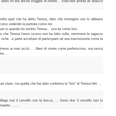
tanto mi era anche sfuggito di mente… viola tere pronta all attacco
entito quel che ha detto Teresa, dato che immagino non lo abbiano
scorso vedendo la puntata come noi.
ure io quando ho sentito Teresa… oca lei come loro.
to che Teresa l’anno scorso non ha fatto nulla, nemmeno le ragazze
 oche.. a parte accettare di partecipare ad una trasmissione come la
lmeno ai miei occhi….. liberi di vivere come preferiscono, ma senza
dire….
ure stare, ma quella che hai dato conferma la “tesi” di Teresa hihi …
llega mai il cervello con la bocca…….forse xke’ il cervello non lo
tenuante……..