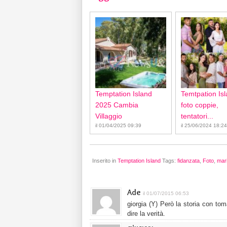
Temptation Island
Temtpation Isl
2025 Cambia
foto coppie,
Villaggio
tentatori...
il 01/04/2025 09:39
il 25/06/2024 18:24
Inserito in
Temptation Island
Tags:
fidanzata
,
Foto
,
mari
Ade
il 01/07/2015 06:53
giorgia (Y) Però la storia con t
dire la verità.