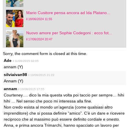
Mario Cusitore pensa ancora ad Ida Platano...
il 18/06/2024 11:55
Nuovo amore per Sophie Codegoni : ecco fot...
il 17/06/2024 20:47
Sorry, the comment form is closed at this time.
Ade
il 11/06/2015 02:05
annam (Y)
silviaivan98
il 10/06/2015 21:22
Annam (Y)
annam
il 10/06/2015 17:55
Courteney…. dico la mia questa volta poi taccio per sempre… hihi
hihi … Nel senso che poco mi interessa alla fine.
Non credo esista al mondo un’agenzia (come qualsiasi altro
imprenditore) che si possa definire “amico”. C’è un dare e ricevere
reciproco che al massimo può essere definito cordiale e onesto.
Anna, e prima ancora Trimarchi, hanno spacciato un lavoro per