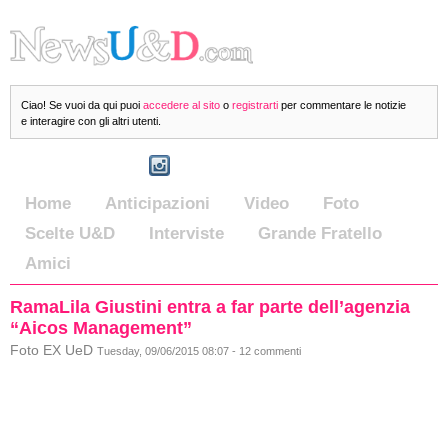
Ciao! Se vuoi da qui puoi
accedere al sito
o
registrarti
per commentare le notizie
e interagire con gli altri utenti.
Home
Anticipazioni
Video
Foto
Scelte U&D
Interviste
Grande Fratello
Amici
RamaLila Giustini entra a far parte dell’agenzia
“Aicos Management”
Foto EX UeD
Tuesday, 09/06/2015 08:07 - 12 commenti