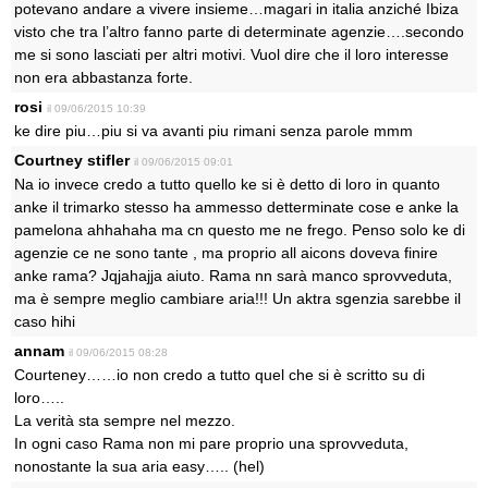
potevano andare a vivere insieme…magari in italia anziché Ibiza
visto che tra l’altro fanno parte di determinate agenzie….secondo
me si sono lasciati per altri motivi. Vuol dire che il loro interesse
non era abbastanza forte.
rosi
il 09/06/2015 10:39
ke dire piu…piu si va avanti piu rimani senza parole mmm
Courtney stifler
il 09/06/2015 09:01
Na io invece credo a tutto quello ke si è detto di loro in quanto
anke il trimarko stesso ha ammesso detterminate cose e anke la
pamelona ahhahaha ma cn questo me ne frego. Penso solo ke di
agenzie ce ne sono tante , ma proprio all aicons doveva finire
anke rama? Jqjahajja aiuto. Rama nn sarà manco sprovveduta,
ma è sempre meglio cambiare aria!!! Un aktra sgenzia sarebbe il
caso hihi
annam
il 09/06/2015 08:28
Courteney……io non credo a tutto quel che si è scritto su di
loro…..
La verità sta sempre nel mezzo.
In ogni caso Rama non mi pare proprio una sprovveduta,
nonostante la sua aria easy….. (hel)