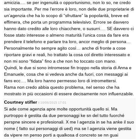
amicizia…. se per ingenuità o opportunismo, non lo so, ne credo
sia importante. Per me l’errore è loro, non delle due proprietarie di
un’agenzia che ha lo scopo di “sfruttare” la popolarità, breve ed
effimera, che porta un programma televisivo. Errore se davvero
hanno dato credito alle loro chiacchere, o susurri…. SE davvero ci
fosse stato interesse o almeno maturità l’unica cosa da fare era
prendere il telefono e parlare tra loro, ancor meglio di persona…
Personalmente ho sempre agito così… anche di fronte a cose
riportare gravi e reali, ho trattato la cosa col diretto interessato e
non mi sono “fidata” fino a che non ho toccato con mano.
Quindi, le due si sono intromesse fin troppo nella storia di Anna e
Emanuele, cosa che si vedeva anche da fuori, con messaggi ai
fans ecc…. Ma loro hanno permesso loro di intromettersi.
Rama non credo abbia questo problema, nel senso che ha
mostrato in più occasioni di essere decisamente non influenzabile.
Courtney stifler
il 10/06/2015 17:01
Si ade come agenzia apre molte opportunità quello si. Ma
purtroppo è gestita da due personaggi ke sn del tutto fuorché
perspne sincere e profesionali. X me l agenzia in se ha anke il suo
nome ( fatto sui personaggi di ued) ma se l agenzia viene gestita
da vipere nn penso porti a qualkosa d concreto se nn guai