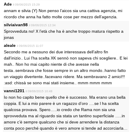
Ade
il 09/06/2015 15:29
annam e silvia (Y) Non penso l’aicos sia una cattiva agenzia, mi
ricordo che anna ha fatto molte cose per mezzo dell’agenzia.
silviaivan98
il 09/06/2015 12:34
Sprovveduta no! X l’età che ha è anche troppo matura rispetto a
jonas
aleale
il 09/06/2015 11:07
Secondo me a nessuno dei due interessava dell’altro fin
dall’inizio.. Lui l’ha scelta XK sennò non sapeva chi scegliere.. E lei
mah.. Non ho mai capito niente di che avesse nella
testa..sembrava che fosse sempre in un altro mondo..hanno fatto
un viaggio divertente..facevano ridere. Ma sembravano 2 amici!!!
:asd: chissà se sono mai stati insieme.. mmm mmm mmm
vanni1201
il 09/06/2015 10:48
Io non ho capito bene quello che è successo. Ma erano una bella
coppia. E lui a mio parere è un ragazzo d’oro ….se l ha scelta
qualcosa provava. Spero…..io credo che Rama non sia una
sprovveduta ma al riguardo sia stata un tantino superficiale …..in
amore c’è sempre qualcuno che si deve arrendere la distanza
conta poco perché quando è vero amore si tende ad accorciarla…