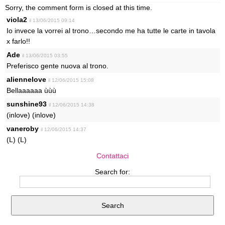
Sorry, the comment form is closed at this time.
viola2
il 13/06/2015 09:14
Io invece la vorrei al trono…secondo me ha tutte le carte in tavola
x farlo!!
Ade
il 13/06/2015 03:55
Preferisco gente nuova al trono.
aliennelove
il 12/06/2015 15:08
Bellaaaaaa ùùù
sunshine93
il 12/06/2015 14:38
(inlove) (inlove)
vaneroby
il 12/06/2015 14:37
(L) (L)
Contattaci
Search for: