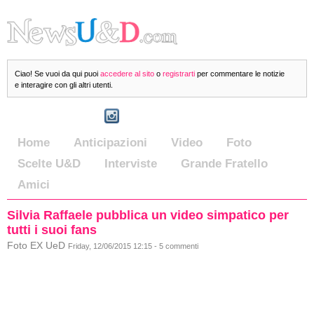
Ciao! Se vuoi da qui puoi
accedere al sito
o
registrarti
per commentare le notizie
e interagire con gli altri utenti.
Home
Anticipazioni
Video
Foto
Scelte U&D
Interviste
Grande Fratello
Amici
Silvia Raffaele pubblica un video simpatico per
tutti i suoi fans
Foto EX UeD
Friday, 12/06/2015 12:15 - 5 commenti