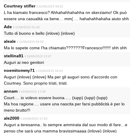
Courtney stifler
il 11/06/2015 09:22
L ha kiamato francesco? Ahhahahhahahha nn skerziamo! Ok può
essere una casualità va bene… mm( … hahahahhahaha aiuto shh
Ade
il 11/06/2015 01:45
Tutto di buono e bello (inlove) (inlove)
aleale
il 11/06/2015 00:52
Ma lo sapete come l’ha chiamato???????Francesco!!!!!!! shh shh
stellina91
il 10/06/2015 22:07
Auguri ai neo genitori
noemitommy71
il 10/06/2015 19:51
Auguri (inlove) (inlove) Ma per gli auguri sono d’accordo con
Courtney. Sono proprio tristi, tristi.
annam
il 10/06/2015 17:45
Court…. io volevo essere buona….. (iupp) (iupp) (iupp)
Ma hoa ragione…. usare una nascita per farsi pubblicità è per lo
meno brutto!!!
ale2000
il 10/06/2015 17:03
Auguri a teresanna.. lo sempre ammirata dal suo modo di fare…e
penso che sarà una mamma bravissimaaaa (inlove) (inlove)