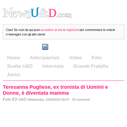
Ciao! Se vuoi da qui puoi
accedere al sito
o
registrarti
per commentare le notizie
e interagire con gli altri utenti.
Home
Anticipazioni
Video
Foto
Scelte U&D
Interviste
Grande Fratello
Amici
Teresanna Pugliese, ex tronista di Uomini e
Donne, è diventata mamma
Foto EX UeD
Wednesday, 10/06/2015 08:07 - 25 commenti