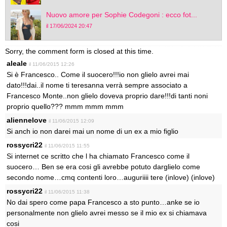
Nuovo amore per Sophie Codegoni : ecco fot...
il 17/06/2024 20:47
Sorry, the comment form is closed at this time.
aleale
il 11/06/2015 12:26
Si è Francesco.. Come il suocero!!!io non glielo avrei mai
dato!!!dai..il nome ti teresanna verrà sempre associato a
Francesco Monte..non glielo doveva proprio dare!!!di tanti noni
proprio quello??? mmm mmm mmm
aliennelove
il 11/06/2015 12:09
Si anch io non darei mai un nome di un ex a mio figlio
rossycri22
il 11/06/2015 11:55
Si internet ce scritto che l ha chiamato Francesco come il
suocero… Ben se era cosi gli avrebbe potuto darglielo come
secondo nome…cmq contenti loro…auguriiii tere (inlove) (inlove)
rossycri22
il 11/06/2015 11:38
No dai spero come papa Francesco a sto punto…anke se io
personalmente non glielo avrei messo se il mio ex si chiamava
cosi