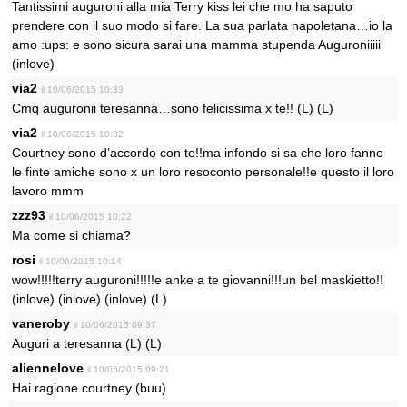
Tantissimi auguroni alla mia Terry kiss lei che mo ha saputo
prendere con il suo modo si fare. La sua parlata napoletana…io la
amo :ups: e sono sicura sarai una mamma stupenda Auguroniiiii
(inlove)
via2
il 10/06/2015 10:33
Cmq auguronii teresanna…sono felicissima x te!! (L) (L)
via2
il 10/06/2015 10:32
Courtney sono d’accordo con te!!ma infondo si sa che loro fanno
le finte amiche sono x un loro resoconto personale!!e questo il loro
lavoro mmm
zzz93
il 10/06/2015 10:22
Ma come si chiama?
rosi
il 10/06/2015 10:14
wow!!!!!terry auguroni!!!!!e anke a te giovanni!!!un bel maskietto!!
(inlove) (inlove) (inlove) (L)
vaneroby
il 10/06/2015 09:37
Auguri a teresanna (L) (L)
aliennelove
il 10/06/2015 09:21
Hai ragione courtney (buu)