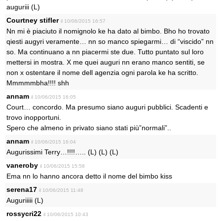
auguriii (L)
Courtney stifler
il 10/06/2015 16:57
Nn mi è piaciuto il nomignolo ke ha dato al bimbo. Bho ho trovato
qiesti augyri veramente… nn so manco spiegarmi… di “viscido” nn
so. Ma continuano a nn piacermi ste due. Tutto puntato sul loro
mettersi in mostra. X me quei auguri nn erano manco sentiti, se
non x ostentare il nome dell agenzia ogni parola ke ha scritto.
Mmmmmbha!!!! shh
annam
il 10/06/2015 16:05
Court… concordo. Ma presumo siano auguri pubblici. Scadenti e
trovo inopportuni.
Spero che almeno in privato siano stati più”normali”..
annam
il 10/06/2015 16:04
Augurissimi Terry…!!!!….. (L) (L) (L)
vaneroby
il 10/06/2015 15:58
Ema nn lo hanno ancora detto il nome del bimbo kiss
serena17
il 10/06/2015 11:48
Auguriiiii (L)
rossycri22
il 10/06/2015 10:43