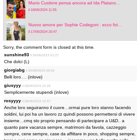
Mario Cusitore pensa ancora ad Ida Platano...
il 18/06/2024 11:55
Nuovo amore per Sophie Codegoni : ecco fot...
il 17/06/2024 20:47
Sorry, the comment form is closed at this time.
sunshine93
il 30/06/2015 01:27
Che dolci (L)
giorgiabg
il 30/06/2015 00:04
Belli loro…. (inlove)
giusyyy
il 28/06/2015 22:26
Semplicemente stupendi (inlove)
rosyyyy
il 28/06/2015 12:57
Anche loro seguiranno il cuore…ormai pure loro stanno facendo
soldini, lui poi ha un lavoro zz quindi possono permettersi di vivere
insieme…cmq sto proprio pensando di partecipare a U&D.. a
quanto pare vacanza sempre, matrimoni da favola, cazzeggio
sempre, cene sempre, case da affittare in poco, shopping sempre,