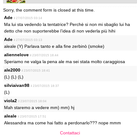
Sorry, the comment form is closed at this time.
Ade
il 27/07/2015 03:14
Ma lui sta vedendo la tentatrice? Perchè si non mi sbaglio lui ha
detto che non suporterebbe l’idea di non vederla più hihi
Ade
il 27/07/2015 03:13
aleale (Y) Parlava tanto e alla fine zerbinò (smoke)
aliennelove
il 23/07/2015 18:44
Speriamo ne valga la pena ale ma sei stata molto caraggiosa
ale2000
il 23/07/2015 18:41
(L) (L) (L)
silviaivan98
il 23/07/2015 18:37
(L)
viola2
il 23/07/2015 18:04
Mah staremo a vedere mm) mm) hj
aleale
il 23/07/2015 17:51
Alessandra ma come hai fatto a perdonarlo??? nope mmm
Contattaci