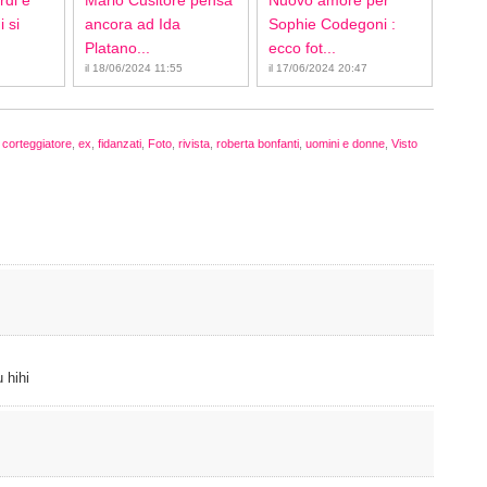
rdi e
Mario Cusitore pensa
Nuovo amore per
 si
ancora ad Ida
Sophie Codegoni :
Platano...
ecco fot...
il 18/06/2024 11:55
il 17/06/2024 20:47
,
corteggiatore
,
ex
,
fidanzati
,
Foto
,
rivista
,
roberta bonfanti
,
uomini e donne
,
Visto
 hihi