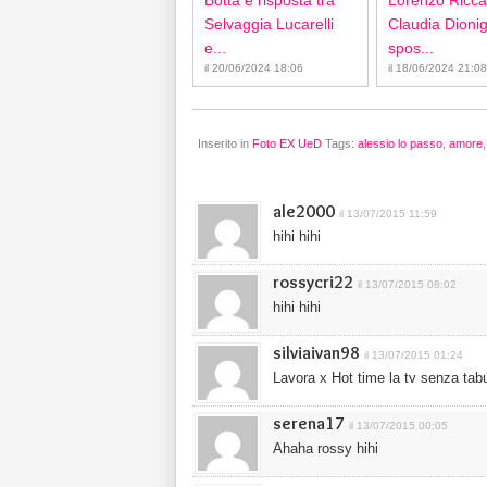
Botta e risposta tra
Lorenzo Ricca
Selvaggia Lucarelli
Claudia Dionigi
e...
spos...
il 20/06/2024 18:06
il 18/06/2024 21:08
Inserito in
Foto EX UeD
Tags:
alessio lo passo
,
amore
ale2000
il 13/07/2015 11:59
hihi hihi
rossycri22
il 13/07/2015 08:02
hihi hihi
silviaivan98
il 13/07/2015 01:24
Lavora x Hot time la tv senza tabu
serena17
il 13/07/2015 00:05
Ahaha rossy hihi