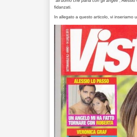
“all’uomo che parla con gli angeli”
, Alessio
fidanzati.
In allegato a questo articolo, vi inseriamo 