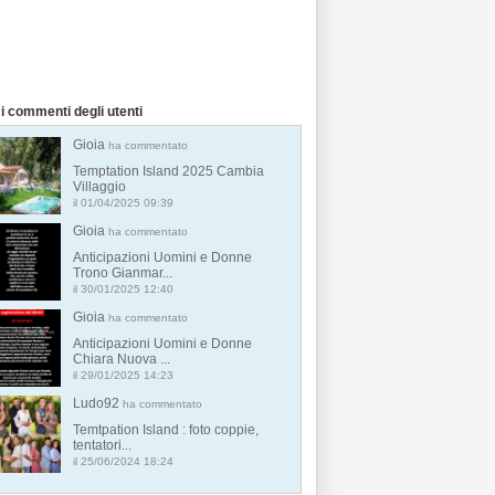
i commenti degli utenti
Gioia
ha commentato
Temptation Island 2025 Cambia
Villaggio
il 01/04/2025 09:39
Gioia
ha commentato
Anticipazioni Uomini e Donne
Trono Gianmar...
il 30/01/2025 12:40
Gioia
ha commentato
Anticipazioni Uomini e Donne
Chiara Nuova ...
il 29/01/2025 14:23
Ludo92
ha commentato
Temtpation Island : foto coppie,
tentatori...
il 25/06/2024 18:24