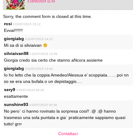
il 18/06/2024 11:44
Sorry, the comment form is closed at this time.
rosi
il 03/07/2015 15:12
Evvai!!!!!!!
giorgiabg
il 02/07/2015 14:12
Mi sa di si silviaivan
silviaivan98
il 02/07/2015 13:59
Giorgia credo sia certo che stanno aNcora assieme
giorgiabg
il 02/07/2015 13:54
Io ho letto che la coppia Amedeo/Alessua e’ scoppiata…….poi nn
so se era una bufala o un depistaggio….
sery9
il 02/07/2015 09:29
esattamente
sunshine93
il 02/07/2015 00:46
No pero` ci hanno rovinato la sorpresa cosi!! :@ :@ hanno
trasmeso una sola puntata e gia` praticamente sappiamo quasi
tutto! grrr
Contattaci