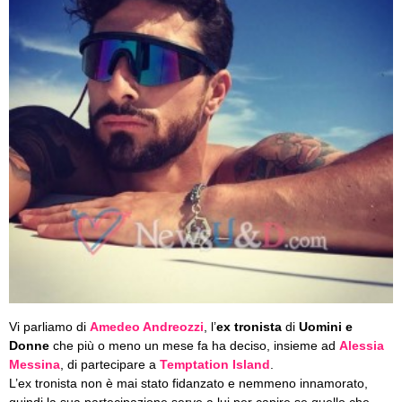
Vi parliamo di
Amedeo Andreozzi
, l’
ex tronista
di
Uomini e
Donne
che più o meno un mese fa ha deciso, insieme ad
Alessia
Messina
, di partecipare a
Temptation Island
.
L’ex tronista non è mai stato fidanzato e nemmeno innamorato,
quindi la sua partecipazione serve a lui per capire se quello che