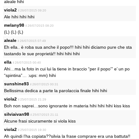
aleale hihi
viola2
il 26/07/2015 09:20
Ale hihi hihi hihi
melany98
il 26/07/2015 08:20
(L) (L) (L)
aleale
il 26/07/2015 07:49
Eh ella.. è roba sua anche il popo!!! hihi hihi diciamo pure che sta
tastando le sue proprietà!! hihi hihi hihi
ella
il 26/07/2015 00:40
Ahi…ma la foto in cui lui la tiene in braccio “per il popo'” e’ un po
“spintina”… :ups: mm) hihi
sunshine93
il 26/07/2015 00:31
Bellissima dedica a parte la parolaccia finale hihi hihi
viola2
il 25/07/2015 21:29
Boh non saprei…sono ignorante in materia hihi hihi hihi kiss kiss
silviaivan98
il 25/07/2015 21:11
Alcune frasi sicuramente si viola kiss
viola2
il 25/07/2015 19:30
Ah quindi l’ha copiata??silvia la frase comprare era una battuta!!