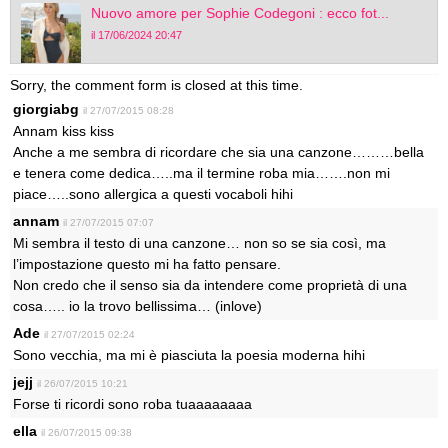
Nuovo amore per Sophie Codegoni : ecco fot...
il 17/06/2024 20:47
Sorry, the comment form is closed at this time.
giorgiabg
il 27/07/2015 08:28
Annam kiss kiss
Anche a me sembra di ricordare che sia una canzone………bella
e tenera come dedica…..ma il termine roba mia…….non mi
piace…..sono allergica a questi vocaboli hihi
annam
il 27/07/2015 07:07
Mi sembra il testo di una canzone… non so se sia così, ma
l’impostazione questo mi ha fatto pensare.
Non credo che il senso sia da intendere come proprietà di una
cosa….. io la trovo bellissima… (inlove)
Ade
il 27/07/2015 02:24
Sono vecchia, ma mi è piasciuta la poesia moderna hihi
jejj
il 26/07/2015 10:21
Forse ti ricordi sono roba tuaaaaaaaa
ella
il 26/07/2015 09:38