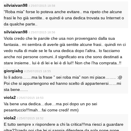
silviaivan98
il 25/07/2015 18:58
“Roba mia” forse lo poteva anche evitare.. ma ripeto che alcune
frasi le ho già sentite.. e quindi è una dedica trovata su Internet o
da qualche parte..
silviaivan98
il 25/07/2015 18:56
Viola credo che le parole che usa non provengano dalla sua
fantasia.. mi sembra di averle già sentite alcune frasi.. quindi nn ci
vedo nulla di male se le fa una dedica dopo l’altra.. lo facciamo
anche noi persone comuni..il significato era che sono destinati a
stare insieme.. lui è di lei e lei è di lui!! Non che l’ha comprata..!!
giorgiabg
il 25/07/2015 18:55
Io li adoro…….ma la frase ” sei roba mia” non mi piace…….. :@
Poi che si appartengono ed hanno scelto di appartenersi……mi
sta bene……
viola2
il 25/07/2015 18:53
Va bene una dedica…due…ma poi dopo un po sei
pesantuccio!!!mah…fai come credi! mm)
viola2
il 25/07/2015 18:52
E tutto sempre x rispondere a chi la critica!!!ma riesci a guardare
oltre??credo poi che lei si sappia difendere da sola nope nope