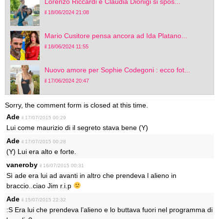
Lorenzo Riccardi e Claudia Dionigi si spos...
il 18/06/2024 21:08
Mario Cusitore pensa ancora ad Ida Platano...
il 18/06/2024 11:55
Nuovo amore per Sophie Codegoni : ecco fot...
il 17/06/2024 20:47
Sorry, the comment form is closed at this time.
Ade
il 17/07/2015 00:29
Lui come maurizio di il segreto stava bene (Y)
Ade
il 17/07/2015 00:28
(Y) Lui era alto e forte.
vaneroby
il 16/07/2015 00:31
Sì ade era lui ad avanti in altro che prendeva l alieno in
braccio..ciao Jim r.i.p
Ade
il 15/07/2015 22:32
:S Era lui che prendeva l’alieno e lo buttava fuori nel programma di