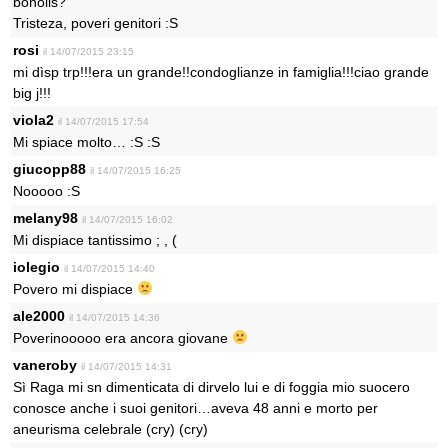
bonolis?
Tristeza, poveri genitori :S
rosi
il 14/07/2015 23:15
mi dìsp trp!!!era un grande!!condoglianze in famiglia!!!ciao grande
big j!!!
viola2
il 14/07/2015 17:54
Mi spiace molto… :S :S
giucopp88
il 14/07/2015 16:25
Nooooo :S
melany98
il 14/07/2015 16:02
Mi dispiace tantissimo ; , (
iolegio
il 14/07/2015 14:40
Povero mi dispiace
ale2000
il 14/07/2015 14:36
Poverinooooo era ancora giovane
vaneroby
il 14/07/2015 14:31
Sì Raga mi sn dimenticata di dirvelo lui e di foggia mio suocero
conosce anche i suoi genitori…aveva 48 anni e morto per
aneurisma celebrale (cry) (cry)