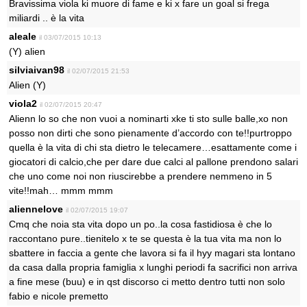
Bravissima viola ki muore di fame e ki x fare un goal si frega
miliardi .. è la vita
aleale
il 03/07/2015 10:13
(Y) alien
silviaivan98
il 02/07/2015 21:53
Alien (Y)
viola2
il 02/07/2015 20:47
Alienn lo so che non vuoi a nominarti xke ti sto sulle balle,xo non
posso non dirti che sono pienamente d’accordo con te!!purtroppo
quella è la vita di chi sta dietro le telecamere…esattamente come i
giocatori di calcio,che per dare due calci al pallone prendono salari
che uno come noi non riuscirebbe a prendere nemmeno in 5
vite!!mah… mmm mmm
aliennelove
il 02/07/2015 19:07
Cmq che noia sta vita dopo un po..la cosa fastidiosa è che lo
raccontano pure..tienitelo x te se questa è la tua vita ma non lo
sbattere in faccia a gente che lavora si fa il hyy magari sta lontano
da casa dalla propria famiglia x lunghi periodi fa sacrifici non arriva
a fine mese (buu) e in qst discorso ci metto dentro tutti non solo
fabio e nicole premetto