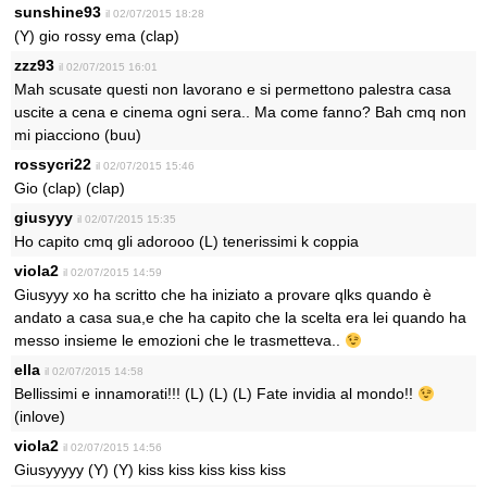
sunshine93
il 02/07/2015 18:28
(Y) gio rossy ema (clap)
zzz93
il 02/07/2015 16:01
Mah scusate questi non lavorano e si permettono palestra casa
uscite a cena e cinema ogni sera.. Ma come fanno? Bah cmq non
mi piacciono (buu)
rossycri22
il 02/07/2015 15:46
Gio (clap) (clap)
giusyyy
il 02/07/2015 15:35
Ho capito cmq gli adorooo (L) tenerissimi k coppia
viola2
il 02/07/2015 14:59
Giusyyy xo ha scritto che ha iniziato a provare qlks quando è
andato a casa sua,e che ha capito che la scelta era lei quando ha
messo insieme le emozioni che le trasmetteva..
ella
il 02/07/2015 14:58
Bellissimi e innamorati!!! (L) (L) (L) Fate invidia al mondo!!
(inlove)
viola2
il 02/07/2015 14:56
Giusyyyyy (Y) (Y) kiss kiss kiss kiss kiss