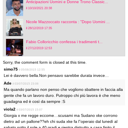
Anticipazioni Uomini e Donne Trono Classic...
il 10/10/2021 20:38
Nicole Mazzoccato racconta : "Dopo Uomini ...
il 28/12/2019 17:35
Fabio Colloricchio confessa i tradimenti t...
il 27/12/2019 12:53
Sorry, the comment form is closed at this time.
simo75
il 05/08/2015 12:55
Lei è davvero bella.Non pensavo sarebbe durata invece…
Ade
il 03/07/2015 23:06
Ma quando parlano non penso che vogliono sbattere in faccia alla
gente che fa un lavoro duro. Putroppo chi più lavora è che meno
guadagna ed è così da sempre :S
viola2
il 03/07/2015 15:07
Giorgia x me regge eccome…scusami ma Sudano xke corrono
dietro ad un pallone??eh chi suda xke fa l”operaio dal lunedì al
sabato sotto il sole a 40 gradi e rientra distrutto a casa finito il