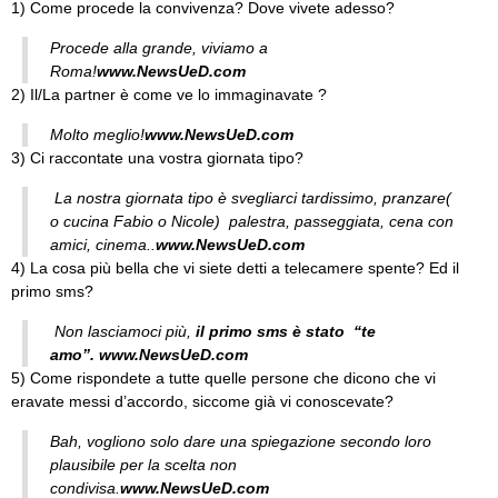
1) Come procede la convivenza? Dove vivete adesso?
Procede alla grande, viviamo a
Roma!
www.NewsUeD.com
2) Il/La partner è come ve lo immaginavate ?
Molto meglio!
www.NewsUeD.com
3) Ci raccontate una vostra giornata tipo?
La nostra giornata tipo è svegliarci tardissimo, pranzare(
o cucina Fabio o Nicole) palestra, passeggiata, cena con
amici, cinema..
www.NewsUeD.com
4) La cosa più bella che vi siete detti a telecamere spente? Ed il
primo sms?
Non lasciamoci più,
il primo sms è stato “te
amo”.
www.NewsUeD.com
5) Come rispondete a tutte quelle persone che dicono che vi
eravate messi d’accordo, siccome già vi conoscevate?
Bah, vogliono solo dare una spiegazione secondo loro
plausibile per la scelta non
condivisa.
www.NewsUeD.com