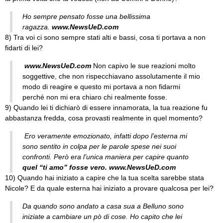
Ho sempre pensato fosse una bellissima
ragazza.
www.NewsUeD.com
8) Tra voi ci sono sempre stati alti e bassi, cosa ti portava a non
fidarti di lei?
www.NewsUeD.com
Non capivo le sue reazioni molto
soggettive, che non rispecchiavano assolutamente il mio
modo di reagire e questo mi portava a non fidarmi
perché non mi era chiaro chi realmente fosse.
9) Quando lei ti dichiarò di essere innamorata, la tua reazione fu
abbastanza fredda, cosa provasti realmente in quel momento?
Ero veramente emozionato, infatti dopo l’esterna mi
sono sentito in colpa per le parole spese nei suoi
confronti. Però era l’unica maniera per capire quanto
quel “ti amo” fosse vero.
www.NewsUeD.com
10) Quando hai iniziato a capire che la tua scelta sarebbe stata
Nicole? E da quale esterna hai iniziato a provare qualcosa per lei?
Da quando sono andato a casa sua a Belluno sono
iniziate a cambiare un pò di cose. Ho capito che lei