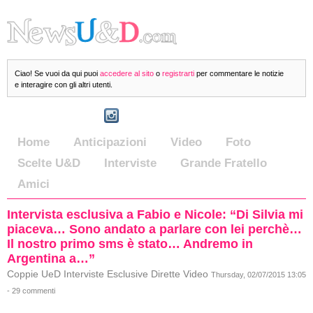
Ciao! Se vuoi da qui puoi
accedere al sito
o
registrarti
per commentare le notizie
e interagire con gli altri utenti.
Home
Anticipazioni
Video
Foto
Scelte U&D
Interviste
Grande Fratello
Amici
Intervista esclusiva a Fabio e Nicole: “Di Silvia mi
piaceva… Sono andato a parlare con lei perchè…
Il nostro primo sms è stato… Andremo in
Argentina a…”
Coppie UeD Interviste Esclusive Dirette Video
Thursday, 02/07/2015 13:05
- 29 commenti