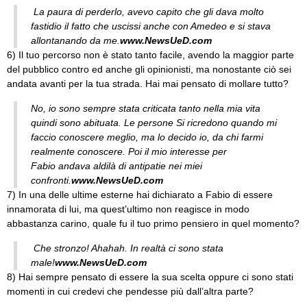
La paura di perderlo, avevo capito che gli dava molto
fastidio il fatto che uscissi anche con Amedeo e si stava
allontanando da me.
www.NewsUeD.com
6) Il tuo percorso non è stato tanto facile, avendo la maggior parte
del pubblico contro ed anche gli opinionisti, ma nonostante ciò sei
andata avanti per la tua strada. Hai mai pensato di mollare tutto?
No, io sono sempre stata criticata tanto nella mia vita
quindi sono abituata. Le persone Si ricredono quando mi
faccio conoscere meglio, ma lo decido io, da chi farmi
realmente conoscere. Poi il mio interesse per
Fabio andava aldilà di antipatie nei miei
confronti.
www.NewsUeD.com
7) In una delle ultime esterne hai dichiarato a Fabio di essere
innamorata di lui, ma quest’ultimo non reagisce in modo
abbastanza carino, quale fu il tuo primo pensiero in quel momento?
Che stronzo! Ahahah. In realtà ci sono stata
male!
www.NewsUeD.com
8) Hai sempre pensato di essere la sua scelta oppure ci sono stati
momenti in cui credevi che pendesse più dall’altra parte?