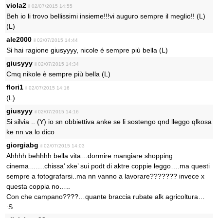
viola2
il 02/07/2015 14:55
Beh io li trovo bellissimi insieme!!!vi auguro sempre il meglio!! (L)
(L)
ale2000
il 02/07/2015 14:44
Si hai ragione giusyyyy, nicole é sempre più bella (L)
giusyyy
il 02/07/2015 14:34
Cmq nikole è sempre più bella (L)
flori1
il 02/07/2015 14:16
(L)
giusyyy
il 02/07/2015 14:16
Si silvia .. (Y) io sn obbiettiva anke se li sostengo qnd lleggo qlkosa
ke nn va lo dico
giorgiabg
il 02/07/2015 14:03
Ahhhh behhhh bella vita…dormire mangiare shopping
cinema…….chissa’ xke’ sui podt di aktre coppie leggo….ma questi
sempre a fotografarsi..ma nn vanno a lavorare??????? invece x
questa coppia no…..
Con che campano????…quante braccia rubate alk agricoltura…
:S