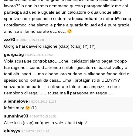
lavoro??io non lo trovo nemmeno questo paragonabile!!x me chi
partecipa ad ued e uguale ad un calciatore o qualunque altro
sportivo che x poco poco sudore si becca miliardi e miliardi!!e cmq
ricordiamoci che siamo le prime a guardarlo ued ed è pure grazie
a noi se si fanno serate ecc ecc.
zzz93
il 03/07/2015 14:38
Giorgia hai davvero ragione (clap) (clap) (Y) (Y)
giorgiabg
il 03/07/2015 13:52
Viola scusa se controbatto…..che i calciatori siano pagati troppo
hai ragione…come d altronde i piloti i giocatori di basket volley e
tanti altri sport…..ma alneno loro sudano si alkenano fanno ritiri e
spesso sono lontani da casa…..ma i protaginisti di UED????
senza arte ne parte…..soli serate foto e funs impazzite che li
riempiono di regali….. scusa ma il paragone nn regge…..
aliennelove
il 03/07/2015 11:53
Infatti miry
(L)
sunshine93
il 03/07/2015 11:51
Alice kiss (clap) xo`questo vale x tutti i vips!
giusyyy
il 03/07/2015 10:14