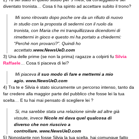
diventato tronista… Cosa ti ha spinto ad accettare subito il trono?
Mi sono ritrovato dopo poche ore da un rifiuto di nuovo
in studio con la proposta di sedermi con il ruolo da
tronista, con Maria che mi tranquillizzava dicendomi di
rimettermi in gioco e questo mi ha portato a chiedermi:
“Perché non provarci?”. Quindi ho
accettato.
www.NewsUeD.com
3) Una delle prime (se non la prima) ragazze a colpirti fu
Silvia
Raffaele
… Cosa ti piaceva di lei?
Mi piaceva
il suo modo di fare e mettermi a mio
agio.
www.NewsUeD.com
4) Tra te e Silvia è stato sicuramente un percorso intenso, tanto da
far credere alla maggior parte del pubblico che fosse lei la tua
scelta… E tu hai mai pensato di scegliere lei ?
Si, ma sarebbe stata una relazione simile ad altre già
vissute, invece
Nicole mi dava quel qualcosa di
diverso che non riuscivo a
controllare.
www.NewsUeD.com
5) Nonostante non fosse Silvia la tua scelta, hai comunque fatto