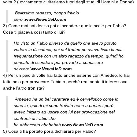
volta ? ( ovviamente ci riferiamo fuori dagli studi di Uomini e Donne)
Bellissimo ragazzo, troppo frivolo
però..
www.NewsUeD.com
3) Come mai hai deciso poi di scendere quelle scale per Fabio?
Cosa ti piaceva così tanto di lui?
Ho visto un Fabio diverso da quello che avevo potuto
vedere in discoteca, poi nel frattempo avevo finito la mia
frequentazione con un altro ragazzo da tempo, quindi ho
pensato di scendere per provarlo a conoscere
davvero!
www.NewsUeD.com
4) Per un paio di volte hai fatto anche esterne con Amedeo, lo hai
fatto solo per provocare Fabio o perché realmente ti interessava
anche l’altro tronista?
Amedeo ha un bel carattere ed è cervellotico come lo
sono io, quindi mi sono trovata bene a parlarci però
avevo iniziato ad uscire con lui per provocazione nei
confronti di Fabio che
ha abboccato.ahahahah.
www.NewsUeD.com
5) Cosa ti ha portato poi a dichiararti per Fabio?