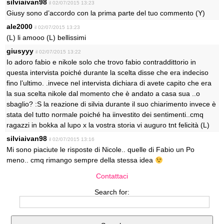
silviaivan98
il 02/07/2015 13:23
Giusy sono d’accordo con la prima parte del tuo commento (Y)
ale2000
il 02/07/2015 13:23
(L) li amooo (L) bellissimi
giusyyy
il 02/07/2015 13:22
Io adoro fabio e nikole solo che trovo fabio contraddittorio in
questa intervista poiché durante la scelta disse che era indeciso
fino l’ultimo. .invece nel intervista dichiara di avete capito che era
la sua scelta nikole dal momento che è andato a casa sua ..o
sbaglio? :S la reazione di silvia durante il suo chiarimento invece è
stata del tutto normale poiché ha iinvestito dei sentimenti..cmq
ragazzi in bokka al lupo x la vostra storia vi auguro tnt felicità (L)
silviaivan98
il 02/07/2015 13:16
Mi sono piaciute le risposte di Nicole.. quelle di Fabio un Po
meno.. cmq rimango sempre della stessa idea
Contattaci
Search for: