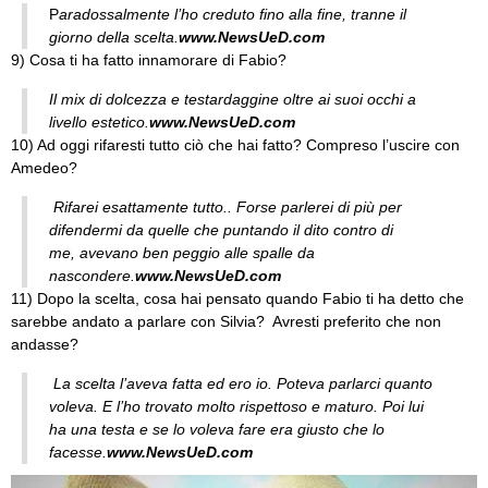
P
aradossalmente l’ho creduto fino alla fine, tranne il
giorno della scelta.
www.NewsUeD.com
9) Cosa ti ha fatto innamorare di Fabio?
Il mix di dolcezza e testardaggine oltre ai suoi occhi a
livello estetico.
www.NewsUeD.com
10) Ad oggi rifaresti tutto ciò che hai fatto? Compreso l’uscire con
Amedeo?
Rifarei esattamente tutto.. Forse parlerei di più per
difendermi da quelle che puntando il dito contro di
me, avevano ben peggio alle spalle da
nascondere.
www.NewsUeD.com
11) Dopo la scelta, cosa hai pensato quando Fabio ti ha detto che
sarebbe andato a parlare con Silvia? Avresti preferito che non
andasse?
La scelta l’aveva fatta ed ero io. Poteva parlarci quanto
voleva. E l’ho trovato molto rispettoso e maturo. Poi lui
ha una testa e se lo voleva fare era giusto che lo
facesse.
www.NewsUeD.com