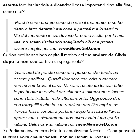
esterne forti baciandola e dicendogli cose importanti fino alla fine,
come mai?
Perché sono una persone che vive il momento e se ho
detto o fatto determinate cose è perché me lo sentivo.
Ma dal momento in cui dovevo fare una scelta per la mia
vita, ho scelto rischiando scegliendo ciò che poteva
essere meglio per me.
www.NewsUeD.com
6) Non tutti hanno ben capito il motivo del tuo
andare da Silvia
dopo la non scelta
, ti va di spiegarcelo?
Sono andato perché sono una persona che tende ad
essere pacifista. Quindi rimanere con odio o rancore
non mi sembrava il caso. Mi sono recato da lei con tutte
le più buone intenzioni per chiarire la situazione e invece
sono stato trattato male ulteriormente. Oggi posso dire
con tranquillità che la sua reazione non l’ho capita, se
Teresa fosse venuta a parlarmi dopo la scelta io l’avrei
apprezzata e sicuramente non avrei avuto tutta quella
rabbia. Delusione si, rabbia no.
www.NewsUeD.com
7) Parliamo invece ora della tua amatissima Nicole… Cosa pensasti
la prima volta che la vedesti (non ad Uomini e Donne)?