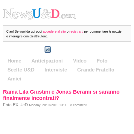
Ciao! Se vuoi da qui puoi
accedere al sito
o
registrarti
per commentare le notizie
e interagire con gli altri utenti.
Home
Anticipazioni
Video
Foto
Scelte U&D
Interviste
Grande Fratello
Amici
Rama Lila Giustini e Jonas Berami si saranno
finalmente incontrati?
Foto EX UeD
Monday, 20/07/2015 13:00 - 8 commenti