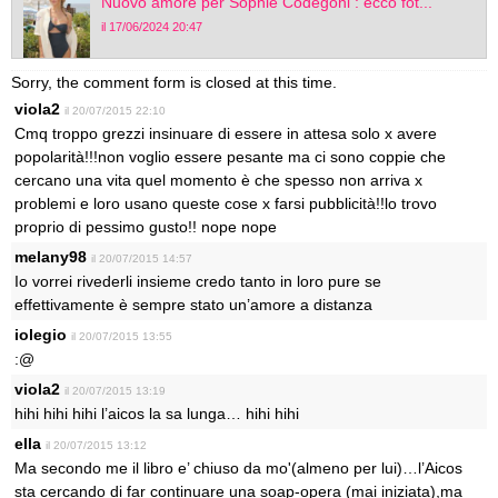
Nuovo amore per Sophie Codegoni : ecco fot...
il 17/06/2024 20:47
Sorry, the comment form is closed at this time.
viola2
il 20/07/2015 22:10
Cmq troppo grezzi insinuare di essere in attesa solo x avere
popolarità!!!non voglio essere pesante ma ci sono coppie che
cercano una vita quel momento è che spesso non arriva x
problemi e loro usano queste cose x farsi pubblicità!!lo trovo
proprio di pessimo gusto!! nope nope
melany98
il 20/07/2015 14:57
Io vorrei rivederli insieme credo tanto in loro pure se
effettivamente è sempre stato un’amore a distanza
iolegio
il 20/07/2015 13:55
:@
viola2
il 20/07/2015 13:19
hihi hihi hihi l’aicos la sa lunga… hihi hihi
ella
il 20/07/2015 13:12
Ma secondo me il libro e’ chiuso da mo'(almeno per lui)…l’Aicos
sta cercando di far continuare una soap-opera (mai iniziata),ma