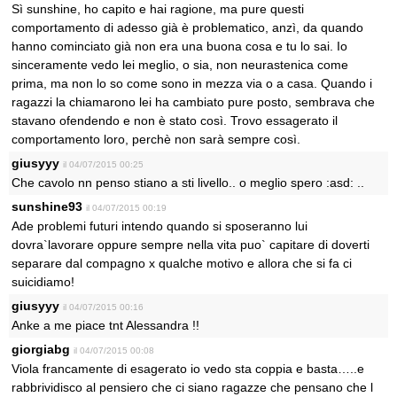
Sì sunshine, ho capito e hai ragione, ma pure questi
comportamento di adesso già è problematico, anzì, da quando
hanno cominciato già non era una buona cosa e tu lo sai. Io
sinceramente vedo lei meglio, o sia, non neurastenica come
prima, ma non lo so come sono in mezza via o a casa. Quando i
ragazzi la chiamarono lei ha cambiato pure posto, sembrava che
stavano ofendendo e non è stato così. Trovo essagerato il
comportamento loro, perchè non sarà sempre così.
giusyyy
il 04/07/2015 00:25
Che cavolo nn penso stiano a sti livello.. o meglio spero :asd: ..
sunshine93
il 04/07/2015 00:19
Ade problemi futuri intendo quando si sposeranno lui
dovra`lavorare oppure sempre nella vita puo` capitare di doverti
separare dal compagno x qualche motivo e allora che si fa ci
suicidiamo!
giusyyy
il 04/07/2015 00:16
Anke a me piace tnt Alessandra !!
giorgiabg
il 04/07/2015 00:08
Viola francamente di esagerato io vedo sta coppia e basta…..e
rabbrividisco al pensiero che ci siano ragazze che pensano che l