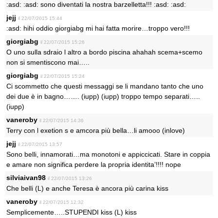
:asd: :asd: sono diventati la nostra barzelletta!!! :asd: :asd:
jejj
il 22/07/2015 15:44
:asd: hihi oddio giorgiabg mi hai fatta morire…troppo vero!!!
giorgiabg
il 22/07/2015 15:26
O uno sulla sdraio l altro a bordo piscina ahahah scema+scemo
non si smentiscono mai…..
giorgiabg
il 22/07/2015 15:24
Ci scommetto che questi messaggi se li mandano tanto che uno
dei due è in bagno……. (iupp) (iupp) troppo tempo separati…..
(iupp)
vaneroby
il 22/07/2015 14:36
Terry con l exetion s e amcora più bella…li amooo (inlove)
jejj
il 22/07/2015 13:57
Sono belli, innamorati…ma monotoni e appiccicati. Stare in coppia
e amare non significa perdere la propria identita’!!!! nope
silviaivan98
il 22/07/2015 13:26
Che belli (L) e anche Teresa è ancora più carina kiss
vaneroby
il 22/07/2015 12:32
Semplicemente…..STUPENDI kiss (L) kiss