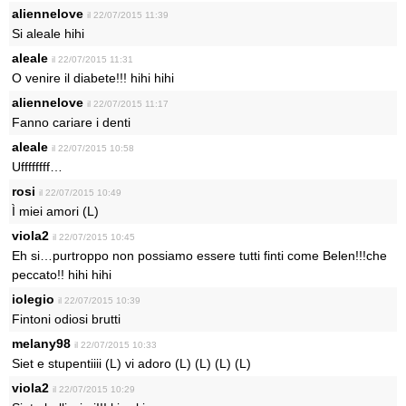
aliennelove
il 22/07/2015 11:39
Si aleale hihi
aleale
il 22/07/2015 11:31
O venire il diabete!!! hihi hihi
aliennelove
il 22/07/2015 11:17
Fanno cariare i denti
aleale
il 22/07/2015 10:58
Uffffffff…
rosi
il 22/07/2015 10:49
Ì miei amori (L)
viola2
il 22/07/2015 10:45
Eh si…purtroppo non possiamo essere tutti finti come Belen!!!che
peccato!! hihi hihi
iolegio
il 22/07/2015 10:39
Fintoni odiosi brutti
melany98
il 22/07/2015 10:33
Siet e stupentiiii (L) vi adoro (L) (L) (L) (L)
viola2
il 22/07/2015 10:29