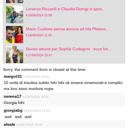
Lorenzo Riccardi e Claudia Dionigi si spos...
il 18/06/2024 21:08
Mario Cusitore pensa ancora ad Ida Platano...
il 18/06/2024 11:55
Nuovo amore per Sophie Codegoni : ecco fot...
il 17/06/2024 20:47
Sorry, the comment form is closed at this time.
margot31
il 22/07/2015 22:54
10 unità di insulina subito hihi hihi ok essere innamorati e complici
ma loro sono morbosi nope
serena17
il 22/07/2015 16:52
Giorgia hihi
giorgiabg
il 22/07/2015 16:08
:asd: :asd: :asd
aleale
il 22/07/2015 15:45