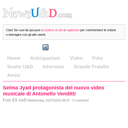
Ciao! Se vuoi da qui puoi
accedere al sito
o
registrarti
per commentare le notizie
e interagire con gli altri utenti.
Home
Anticipazioni
Video
Foto
Scelte U&D
Interviste
Grande Fratello
Amici
Selma Jyad protagonista del nuovo video
musicale di Antonello Venditti
Foto EX UeD
Wednesday, 01/07/2015 08:07 - 5 commenti