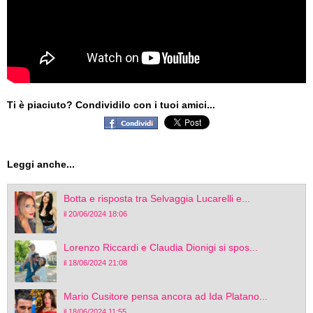
Ti è piaciuto? Condividilo con i tuoi amici...
Leggi anche...
Botta e risposta tra Selvaggia Lucarelli e...
il 20/06/2024 18:06
Lorenzo Riccardi e Claudia Dionigi si spos...
il 18/06/2024 21:08
Mario Cusitore pensa ancora ad Ida Platano...
il 18/06/2024 11:55