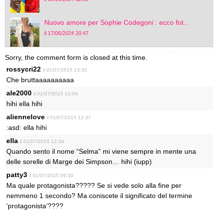
Nuovo amore per Sophie Codegoni : ecco fot...
il 17/06/2024 20:47
Sorry, the comment form is closed at this time.
rossycri22
il 01/07/2015 13:30
Che bruttaaaaaaaaaa
ale2000
il 01/07/2015 13:04
hihi ella hihi
aliennelove
il 01/07/2015 12:37
:asd: ella hihi
ella
il 01/07/2015 12:34
Quando sento il nome “Selma” mi viene sempre in mente una
delle sorelle di Marge dei Simpson… hihi (iupp)
patty3
il 01/07/2015 09:30
Ma quale protagonista????? Se si vede solo alla fine per
nemmeno 1 secondo? Ma coniscete il significato del termine
‘protagonista’????