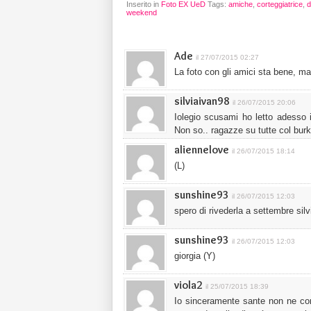
Inserito in
Foto EX UeD
Tags:
amiche
,
corteggiatrice
,
d
weekend
Ade
il 27/07/2015 02:27
La foto con gli amici sta bene, m
silviaivan98
il 26/07/2015 20:06
Iolegio scusami ho letto adesso
Non so.. ragazze su tutte col burk
aliennelove
il 26/07/2015 18:14
(L)
sunshine93
il 26/07/2015 12:03
spero di rivederla a settembre silvi
sunshine93
il 26/07/2015 12:03
giorgia (Y)
viola2
il 25/07/2015 18:39
Io sinceramente sante non ne conos