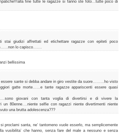
patiche!!!alla fine tutte le ragazze si fanno ste foto…tutte poco di
ai giudizi affrettati ed etichettare ragazze con epiteti poco
ip……non lo capisco…….
 anzi bellissima
 essere sante si debba andare in giro vestite da suore………ho visto
peggiori gatte morte……e tante ragazze appariscenti essere quasi
ono giovani con tanta voglia di divertirsi e di vivere la
i un 80enne….niente selfie con ragazzi niente divertimenti niente
uto una brutta adolescenza???
 si proclami santa, ne’ tantomeno vuole esserlo, ma semplicemente
della vusibilita’ che hanno, senza fare del male a nessuno e senza