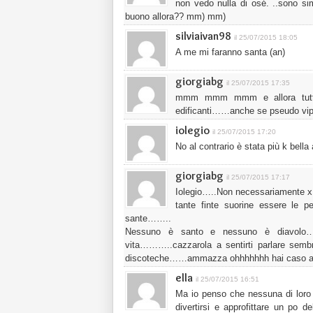
non vedo nulla di osé. ..sono sim
buono allora?? mm) mm)
silviaivan98
il 25/07/2015 18:05
A me mi faranno santa (an)
giorgiabg
il 25/07/2015 17:35
mmm mmm mmm e allora tutti st
edificanti……anche se pseudo v
iolegio
il 25/07/2015 17:20
No al contrario è stata più k bella
giorgiabg
il 25/07/2015 17:17
Iolegio…..Non necessariamente x
tante finte suorine essere le 
sante……..
Nessuno è santo e nessuno è diavolo……s
vita………..cazzarola a sentirti parlare sembr
discoteche……ammazza ohhhhhhh hai caso av
ella
il 25/07/2015 16:51
Ma io penso che nessuna di loro
divertirsi e approfittare un po 