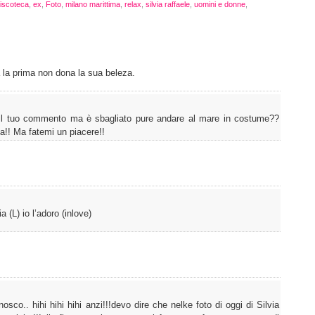
iscoteca
,
ex
,
Foto
,
milano marittima
,
relax
,
silvia raffaele
,
uomini e donne
,
a la prima non dona la sua beleza.
 il tuo commento ma è sbagliato pure andare al mare in costume??
a!! Ma fatemi un piacere!!
a (L) io l’adoro (inlove)
co.. hihi hihi hihi anzi!!!devo dire che nelke foto di oggi di Silvia