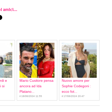
i amici...
rdi e
Mario Cusitore pensa
Nuovo amore per
 si
ancora ad Ida
Sophie Codegoni :
Platano...
ecco fot...
il 18/06/2024 11:55
il 17/06/2024 20:47