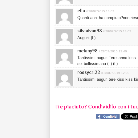
ella
il 28/07/2015 13:07
Quanti anni ha compiuto?non ries
silviaivan98
il 28/07/2015 13:03
Augurii (L)
melany98
il 28/07/2015 12:40
Tantissimi auguri Teresanna kiss
sei bellissimaaa (L) (L)
rossycri22
il 28/07/2015 12:20
Tantissimi auguri tere kiss kiss ki
Ti è piaciuto? Condividilo con i tuo