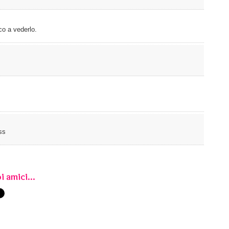
co a vederlo.
ss
i amici...