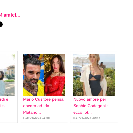
i amici...
rdi e
Mario Cusitore pensa
Nuovo amore per
 si
ancora ad Ida
Sophie Codegoni :
Platano...
ecco fot...
il 18/06/2024 11:55
il 17/06/2024 20:47