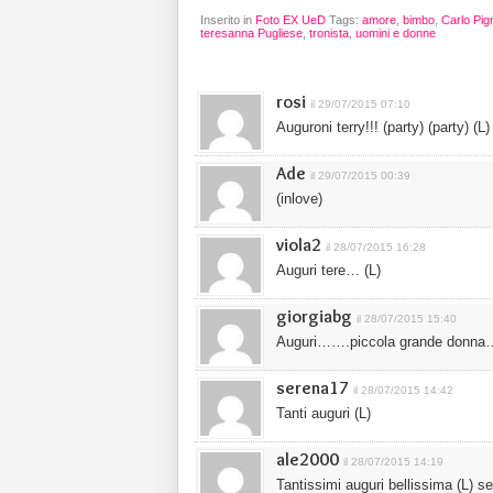
Inserito in
Foto EX UeD
Tags:
amore
,
bimbo
,
Carlo Pign
teresanna Pugliese
,
tronista
,
uomini e donne
rosi
il 29/07/2015 07:10
Auguroni terry!!! (party) (party) (L)
Ade
il 29/07/2015 00:39
(inlove)
viola2
il 28/07/2015 16:28
Auguri tere… (L)
giorgiabg
il 28/07/2015 15:40
Auguri…….piccola grande donna
serena17
il 28/07/2015 14:42
Tanti auguri (L)
ale2000
il 28/07/2015 14:19
Tantissimi auguri bellissima (L) 