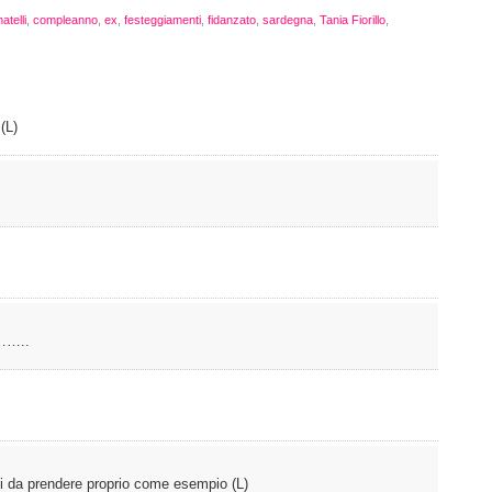
atelli
,
compleanno
,
ex
,
festeggiamenti
,
fidanzato
,
sardegna
,
Tania Fiorillo
,
 (L)
……..
sei da prendere proprio come esempio (L)