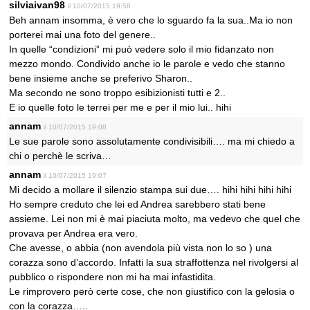
silviaivan98
il 10/07/2015 19:58
Beh annam insomma, è vero che lo sguardo fa la sua..Ma io non
porterei mai una foto del genere..
In quelle “condizioni” mi può vedere solo il mio fidanzato non
mezzo mondo. Condivido anche io le parole e vedo che stanno
bene insieme anche se preferivo Sharon..
Ma secondo ne sono troppo esibizionisti tutti e 2..
E io quelle foto le terrei per me e per il mio lui.. hihi
annam
il 10/07/2015 19:08
Le sue parole sono assolutamente condivisibili…. ma mi chiedo a
chi o perchè le scriva…
annam
il 10/07/2015 19:07
Mi decido a mollare il silenzio stampa sui due…. hihi hihi hihi hihi
Ho sempre creduto che lei ed Andrea sarebbero stati bene
assieme. Lei non mi è mai piaciuta molto, ma vedevo che quel che
provava per Andrea era vero.
Che avesse, o abbia (non avendola più vista non lo so ) una
corazza sono d’accordo. Infatti la sua straffottenza nel rivolgersi al
pubblico o rispondere non mi ha mai infastidita.
Le rimprovero però certe cose, che non giustifico con la gelosia o
con la corazza…..