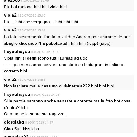
il 10/07/2015 15:09
Fix hai ragione hihi hihi viola hihi
viola2
il 10/07/2015 15:05
Fix… hihi che vergogna… hihi hihi hihi
viola2
il 10/07/2015 15:01
La foto sicuramente l’ha fatta x il duo Andrea poi sicuramente per
sbaglio cliccando l’ha pubblicata!!! hihi hihi (iupp) (iupp)
fixyoufixyou
il 10/07/2015 15:00
Viola hihi si definiscono tutti laureati ad u&d
…….poi non sanno scrivere uno stato su Instagram in italiano
corretto hihi
viola2
il 10/07/2015 14:56
Non lasciare mai a nessuno di rivinartela??? hihi hihi hihi
fixyoufixyou
il 10/07/2015 14:53
Si le parole saranno anche sensate e corrette ma la foto hot cosa
c’entra? hihi
Quanto se la sente sta ragazza..
giorgiabg
il 10/07/2015 14:47
Ciao Sun kiss kiss
sunshine93