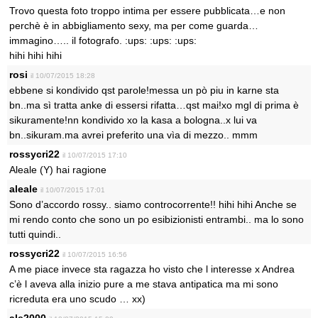
Trovo questa foto troppo intima per essere pubblicata…e non
perchè è in abbigliamento sexy, ma per come guarda…
immagino….. il fotografo. :ups: :ups: :ups:
hihi hihi hihi
rosi
il 10/07/2015 18:28
ebbene si kondivido qst parole!messa un pò piu in karne sta
bn..ma sì tratta anke di essersi rifatta…qst mai!xo mgl di prima è
sikuramente!nn kondivido xo la kasa a bologna..x lui va
bn..sikuram.ma avrei preferito una vìa di mezzo.. mmm
rossycri22
il 10/07/2015 17:10
Aleale (Y) hai ragione
aleale
il 10/07/2015 17:01
Sono d’accordo rossy.. siamo controcorrente!! hihi hihi Anche se
mi rendo conto che sono un po esibizionisti entrambi.. ma lo sono
tutti quindi..
rossycri22
il 10/07/2015 16:56
A me piace invece sta ragazza ho visto che l interesse x Andrea
c’è l aveva alla inizio pure a me stava antipatica ma mi sono
ricreduta era uno scudo … xx)
ale2000