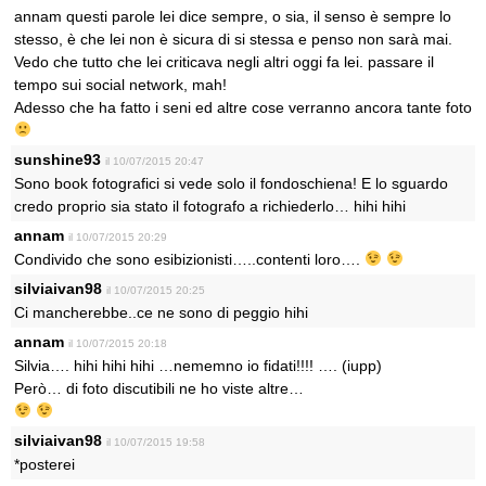
annam questi parole lei dice sempre, o sia, il senso è sempre lo
stesso, è che lei non è sicura di si stessa e penso non sarà mai.
Vedo che tutto che lei criticava negli altri oggi fa lei. passare il
tempo sui social network, mah!
Adesso che ha fatto i seni ed altre cose verranno ancora tante foto
sunshine93
il 10/07/2015 20:47
Sono book fotografici si vede solo il fondoschiena! E lo sguardo
credo proprio sia stato il fotografo a richiederlo… hihi hihi
annam
il 10/07/2015 20:29
Condivido che sono esibizionisti…..contenti loro….
silviaivan98
il 10/07/2015 20:25
Ci mancherebbe..ce ne sono di peggio hihi
annam
il 10/07/2015 20:18
Silvia…. hihi hihi hihi …nememno io fidati!!!! …. (iupp)
Però… di foto discutibili ne ho viste altre…
silviaivan98
il 10/07/2015 19:58
*posterei