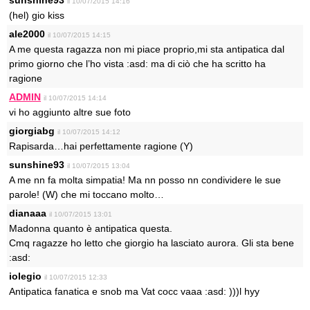
il 10/07/2015 14:16
(hel) gio kiss
ale2000
il 10/07/2015 14:15
A me questa ragazza non mi piace proprio,mi sta antipatica dal
primo giorno che l’ho vista :asd: ma di ciò che ha scritto ha
ragione
ADMIN
il 10/07/2015 14:14
vi ho aggiunto altre sue foto
giorgiabg
il 10/07/2015 14:12
Rapisarda…hai perfettamente ragione (Y)
sunshine93
il 10/07/2015 13:04
A me nn fa molta simpatia! Ma nn posso nn condividere le sue
parole! (W) che mi toccano molto…
dianaaa
il 10/07/2015 13:01
Madonna quanto è antipatica questa.
Cmq ragazze ho letto che giorgio ha lasciato aurora. Gli sta bene
:asd:
iolegio
il 10/07/2015 12:33
Antipatica fanatica e snob ma Vat cocc vaaa :asd: )))l hyy