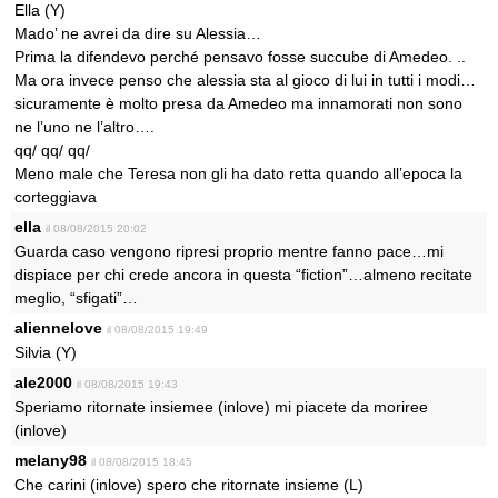
Ella (Y)
Mado’ ne avrei da dire su Alessia…
Prima la difendevo perché pensavo fosse succube di Amedeo. ..
Ma ora invece penso che alessia sta al gioco di lui in tutti i modi…
sicuramente è molto presa da Amedeo ma innamorati non sono
ne l’uno ne l’altro….
qq/ qq/ qq/
Meno male che Teresa non gli ha dato retta quando all’epoca la
corteggiava
ella
il 08/08/2015 20:02
Guarda caso vengono ripresi proprio mentre fanno pace…mi
dispiace per chi crede ancora in questa “fiction”…almeno recitate
meglio, “sfigati”…
aliennelove
il 08/08/2015 19:49
Silvia (Y)
ale2000
il 08/08/2015 19:43
Speriamo ritornate insiemee (inlove) mi piacete da moriree
(inlove)
melany98
il 08/08/2015 18:45
Che carini (inlove) spero che ritornate insieme (L)