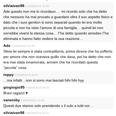
silviaivan98
il 10/08/2015 10:09
Ade questo non me lo ricordavo…. mi ricordo solo che ha detto
che nessuno ha mai provato a guardare oltre il suo aspetto fisico e
dato che i suoi genitori si sono separati quando lei era molto
piccola e non ha visto l’amore di una famiglia… quindi lei non
vorrebbe vivere la stessa cosa… l”ha detto quando amedeo l”ha
eliminata e hanno fatto vedere la sua reazione…
Ade
il 10/08/2015 07:45
Silvia lei sempre è stata contraditoria, prima diceva che ha sofferto
per amore che non riceveva quillo che dava, poi ha detto che non
era mai stata innamorata, annam che ha ricordato questa
“piccola” cosa.
roppy
il 09/08/2015 09:57
…ma infatti…non si sono mai lasciati hihi hihi hyy
giogiogio95
il 09/08/2015 00:03
Bravi ragazzi ♥
vaneroby
il 08/08/2015 21:25
Questi due stanno solo prendendo x il culo a tutti noi…
silviaivan98
il 08/08/2015 20:47