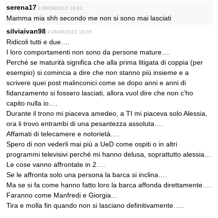
serena17
il 08/08/2015 18:41
Mamma mia shh secondo me non si sono mai lasciati
silviaivan98
il 08/08/2015 18:05
Ridicoli tutti e due….
I loro comportamenti non sono da persone mature….
Perché se maturità significa che alla prima litigata di coppia (per
esempio) si comincia a dire che non stanno più insieme e a
scrivere quei post malinconici come se dopo anni e anni di
fidanzamento si fossero lasciati, allora vuol dire che non c’ho
capito nulla io….
Durante il trono mi piaceva amedeo, a TI mi piaceva solo Alessia,
ora li trovo entrambi di una pesantezza assoluta….
Affamati di telecamere e notorietà….
Spero di non vederli mai più a UeD come ospiti o in altri
programmi televisivi perché mi hanno delusa, soprattutto alessia…
Le cose vanno affrontate in 2….
Se le affronta solo una persona la barca si inclina….
Ma se si fa come hanno fatto loro la barca affonda direttamente….
Faranno come Manfredi e Giorgia…
Tira e molla fin quando non si lasciano definitivamente…..