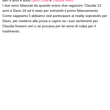
ben 9 anni e sono
Dario Loda
e
Claudia Merli
.
I due sono fidanzati da quando erano due ragazzini, Claudia 13
anni e Dario 16 ed è stato per entrambi il primo fidanzamento.
Come sappiamo li abbiamo visti partecipare al reality sopratutto per
Dario, per mettersi alla prova e capire se i suoi sentimenti per
Claudia fossero veri o se provava per lei sensi di colpa per il
tradimento.