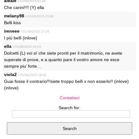
aleale
il 02/08/2015 01:00
Che carini!!!! (Y) ella
melany98
il 01/08/2015 23:49
Belli kiss
ireneee
il 01/08/2015 17:14
I più belli (inlove)
ella
il 01/08/2015 16:15
Dolcetti (L) voi si’ che siete pronti per il matrimonio, ne avete
superate di prove, e a quanto pare il vostro amore ne esce
sempre piu’ forte…
viola2
il 01/08/2015 16:03
Guai fosse il contrario!!!siete troppo belli x non esserlo!! (inlove)
(inlove)
Contattaci
Search for: