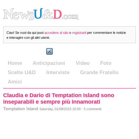
Ciao! Se vuoi da qui puoi
accedere al sito
o
registrarti
per commentare le notizie
e interagire con gli altri utenti.
Home
Anticipazioni
Video
Foto
Scelte U&D
Interviste
Grande Fratello
Amici
Claudia e Dario di Temptation Island sono
inseparabili e sempre più innamorati
Temptation Island
Saturday, 01/08/2015 16:00 - 5 commenti