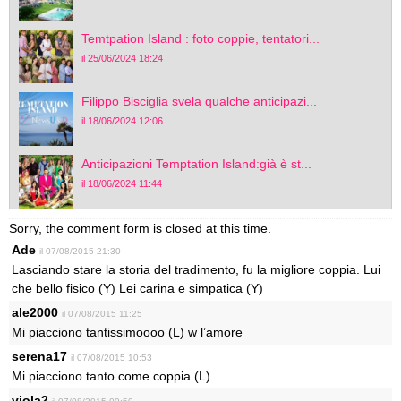
Temtpation Island : foto coppie, tentatori...
il 25/06/2024 18:24
Filippo Bisciglia svela qualche anticipazi...
il 18/06/2024 12:06
Anticipazioni Temptation Island:già è st...
il 18/06/2024 11:44
Sorry, the comment form is closed at this time.
Ade
il 07/08/2015 21:30
Lasciando stare la storia del tradimento, fu la migliore coppia. Lui
che bello fisico (Y) Lei carina e simpatica (Y)
ale2000
il 07/08/2015 11:25
Mi piacciono tantissimoooo (L) w l’amore
serena17
il 07/08/2015 10:53
Mi piacciono tanto come coppia (L)
viola2