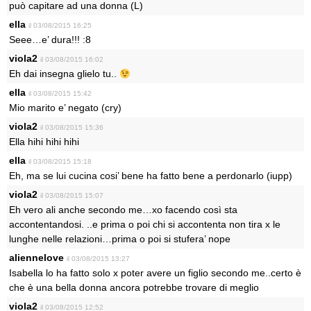
può capitare ad una donna (L)
ella
il 03/08/2015 16:25
Seee…e’ dura!!! :8
viola2
il 03/08/2015 16:02
Eh dai insegna glielo tu..
ella
il 03/08/2015 15:42
Mio marito e’ negato (cry)
viola2
il 03/08/2015 15:36
Ella hihi hihi hihi
ella
il 03/08/2015 15:18
Eh, ma se lui cucina cosi’ bene ha fatto bene a perdonarlo (iupp)
viola2
il 03/08/2015 15:07
Eh vero ali anche secondo me…xo facendo così sta
accontentandosi. ..e prima o poi chi si accontenta non tira x le
lunghe nelle relazioni…prima o poi si stufera’ nope
aliennelove
il 03/08/2015 13:27
Isabella lo ha fatto solo x poter avere un figlio secondo me..certo è
che è una bella donna ancora potrebbe trovare di meglio
viola2
il 03/08/2015 12:52