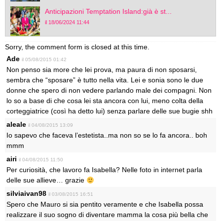
Anticipazioni Temptation Island:già è st...
il 18/06/2024 11:44
Sorry, the comment form is closed at this time.
Ade
il 05/08/2015 01:42
Non penso sia more che lei prova, ma paura di non sposarsi,
sembra che “sposare” è tutto nella vita. Lei e sonia sono le due
donne che spero di non vedere parlando male dei compagni. Non
lo so a base di che cosa lei sta ancora con lui, meno colta della
corteggiatrice (così ha detto lui) senza parlare delle sue bugie shh
aleale
il 04/08/2015 13:09
Io sapevo che faceva l’estetista..ma non so se lo fa ancora.. boh
mmm
airi
il 04/08/2015 11:50
Per curiosità, che lavoro fa Isabella? Nelle foto in internet parla
delle sue allieve… grazie
silviaivan98
il 03/08/2015 16:51
Spero che Mauro si sia pentito veramente e che Isabella possa
realizzare il suo sogno di diventare mamma la cosa più bella che