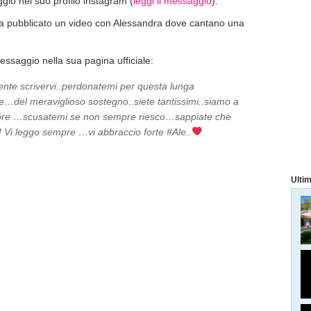
gio nel suo profilo instagram (
leggi il messaggio
).
ha pubblicato un video con Alessandra dove cantano una
essaggio nella sua pagina ufficiale:
lmente scrivervi..perdonatemi per questa lunga
re…del meraviglioso sostegno..siete tantissimi..siamo a
empre …scusatemi se non sempre riesco…sappiate che
 Vi leggo sempre …vi abbraccio forte ‪#‎Ale‬..
Ultim