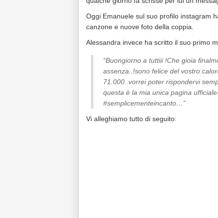
qualche giorno fa scrisse per lui un messag
Oggi Emanuele sul suo profilo instagram 
canzone e nuove foto della coppia.
Alessandra invece ha scritto il suo primo m
“Buongiorno a tuttiii !Che gioia fina
assenza..!sono felice del vostro calo
71.000..vorrei poter rispondervi s
questa è la mia unica pagina ufficiale!
‪#‎semplicementeincanto‬…”
Vi alleghiamo tutto di seguito: