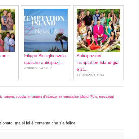
and :
Filippo Bisciglia svela
Anticipazioni
qualche anticipazi...
Temptation Island:già
il 18/06/2024 12:06
è st...
il 18/06/2024 11:44
is
,
amore
,
coppia
,
emanuele d'avanzo
,
ex temptation island
,
Foto
,
messaggi
onato, ma si lei è contenta che sia felice.