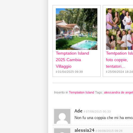
Temptation Island
Temtpation Isl
2025 Cambia
foto coppie,
Villaggio
tentatori...
il 01/04/2025 09:39
il 25/06/2024 18:24
Inserito in
Temptation Island
Tags:
alessandra de angel
Ade
il 07/08/2015 00:33
Non fu una coppia che mi ha emozi
alessia24
il 06/08/2015 09:26