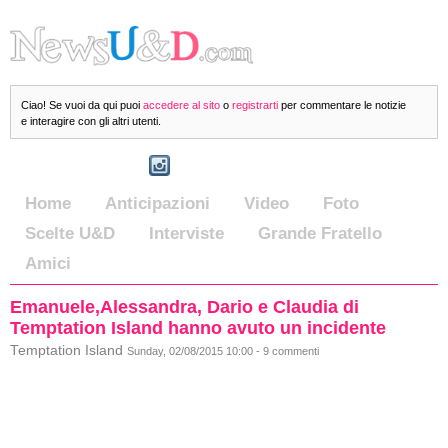
Ciao! Se vuoi da qui puoi
accedere al sito
o
registrarti
per commentare le notizie
e interagire con gli altri utenti.
Home
Anticipazioni
Video
Foto
Scelte U&D
Interviste
Grande Fratello
Amici
Emanuele,Alessandra, Dario e Claudia di
Temptation Island hanno avuto un incidente
Temptation Island
Sunday, 02/08/2015 10:00 - 9 commenti