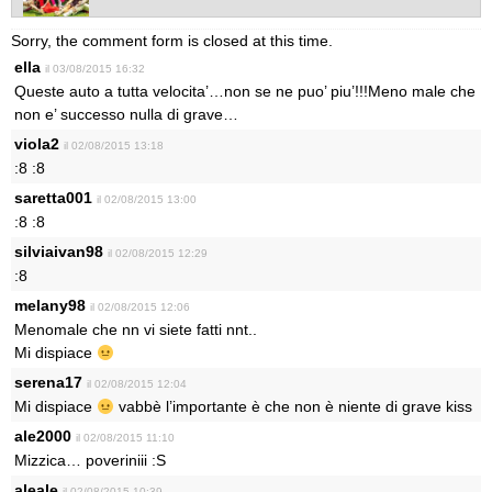
Sorry, the comment form is closed at this time.
ella
il 03/08/2015 16:32
Queste auto a tutta velocita’…non se ne puo’ piu’!!!Meno male che
non e’ successo nulla di grave…
viola2
il 02/08/2015 13:18
:8 :8
saretta001
il 02/08/2015 13:00
:8 :8
silviaivan98
il 02/08/2015 12:29
:8
melany98
il 02/08/2015 12:06
Menomale che nn vi siete fatti nnt..
Mi dispiace
serena17
il 02/08/2015 12:04
Mi dispiace
vabbè l’importante è che non è niente di grave kiss
ale2000
il 02/08/2015 11:10
Mizzica… poveriniii :S
aleale
il 02/08/2015 10:39