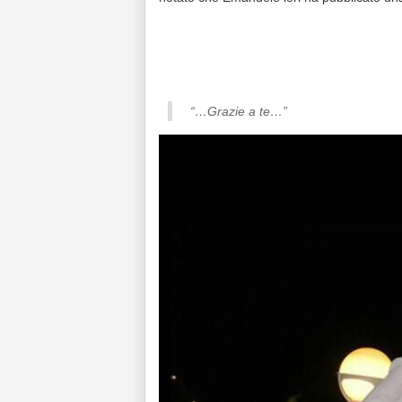
“…Grazie a te…”