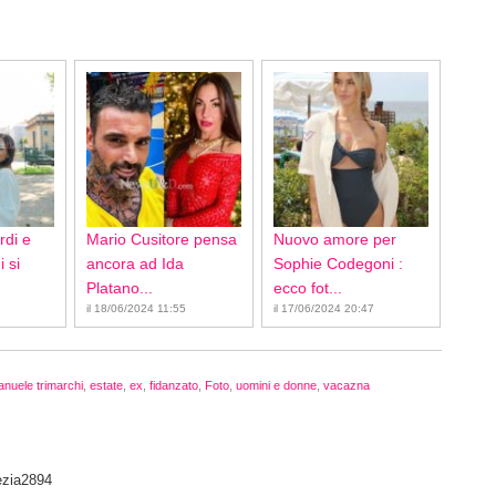
rdi e
Mario Cusitore pensa
Nuovo amore per
 si
ancora ad Ida
Sophie Codegoni :
Platano...
ecco fot...
il 18/06/2024 11:55
il 17/06/2024 20:47
nuele trimarchi
,
estate
,
ex
,
fidanzato
,
Foto
,
uomini e donne
,
vacazna
ezia2894