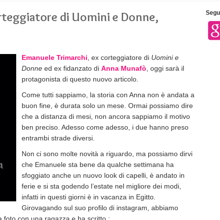
rteggiatore di Uomini e Donne,
Segui
»
Emanuele Trimarchi
, ex corteggiatore di
Uomini e
Donne
ed ex fidanzato di
Anna Munafò
, oggi sarà il
protagonista di questo nuovo articolo.
Come tutti sappiamo, la storia con Anna non è andata a
buon fine, è durata solo un mese. Ormai possiamo dire
che a distanza di mesi, non ancora sappiamo il motivo
ben preciso. Adesso come adesso, i due hanno preso
entrambi strade diversi.
Non ci sono molte novità a riguardo, ma possiamo dirvi
che Emanuele sta bene da qualche settimana ha
sfoggiato anche un nuovo look di capelli, è andato in
ferie e si sta godendo l’estate nel migliore dei modi,
infatti in questi giorni è in vacanza in Egitto.
Girovagando sul suo profilo di instagram, abbiamo
 foto con una ragazza e ha scritto :