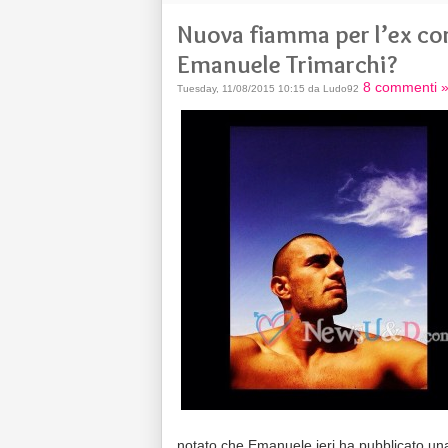
Nuova fiamma per l’ex co
Emanuele Trimarchi?
8 commenti 
Tuesday, 11/08/2015 10:15 da Ludo92
notato che Emanuele ieri ha pubblicato una