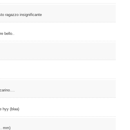
to ragazzo insignificante
e bello..
 carino….
e hyy (blaa)
?… mm)