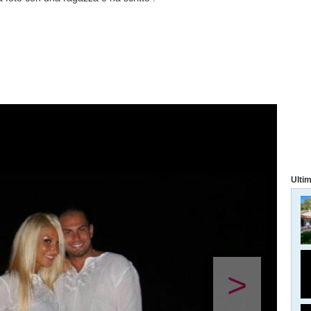
Ultim
>