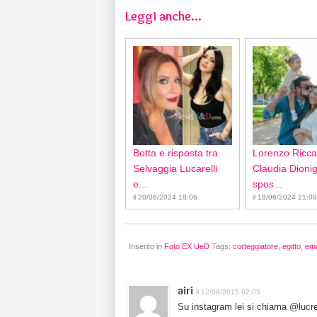
Leggi anche...
Botta e risposta tra
Lorenzo Ricca
Selvaggia Lucarelli
Claudia Dionigi
e...
spos...
il 20/06/2024 18:06
il 18/06/2024 21:08
Inserito in
Foto EX UeD
Tags:
corteggiatore
,
egitto
,
ema
airi
il 12/08/2015 02:05
Su instagram lei si chiama @lucr