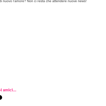
di nuovo l’amore? Non ci resta che attendere nuove news!
i amici...