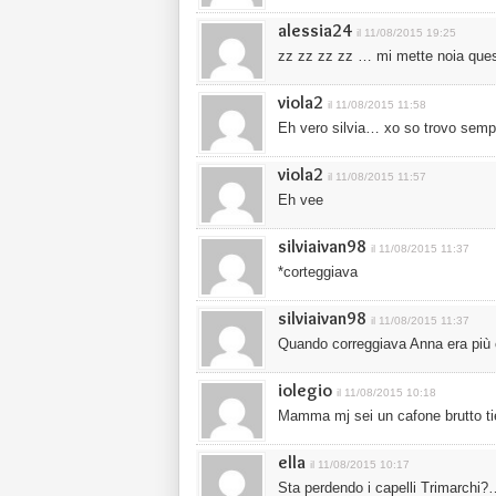
alessia24
il 11/08/2015 19:25
zz zz zz zz … mi mette noia ques
viola2
il 11/08/2015 11:58
Eh vero silvia… xo so trovo sempr
viola2
il 11/08/2015 11:57
Eh vee
silviaivan98
il 11/08/2015 11:37
*corteggiava
silviaivan98
il 11/08/2015 11:37
Quando correggiava Anna era più
iolegio
il 11/08/2015 10:18
Mamma mj sei un cafone brutto ti
ella
il 11/08/2015 10:17
Sta perdendo i capelli Trimarchi