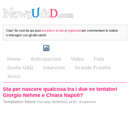
Ciao! Se vuoi da qui puoi
accedere al sito
o
registrarti
per commentare le notizie
e interagire con gli altri utenti.
Home
Anticipazioni
Video
Foto
Scelte U&D
Interviste
Grande Fratello
Amici
Sta per nascere qualcosa tra i due ex tentatori
Giorgio Nehme e Chiara Napoli?
Temptation Island
Thursday, 06/08/2015 18:00 - 8 commenti