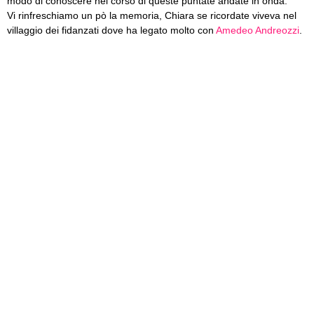
modo di conoscere nel corso di queste puntate andate in onda.
Vi rinfreschiamo un pò la memoria, Chiara se ricordate viveva nel
villaggio dei fidanzati dove ha legato molto con
Amedeo Andreozzi
.