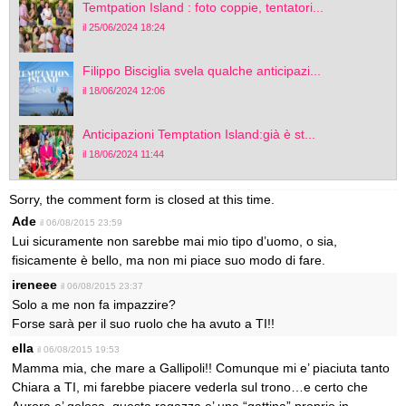
Temtpation Island : foto coppie, tentatori...
il 25/06/2024 18:24
Filippo Bisciglia svela qualche anticipazi...
il 18/06/2024 12:06
Anticipazioni Temptation Island:già è st...
il 18/06/2024 11:44
Sorry, the comment form is closed at this time.
Ade
il 06/08/2015 23:59
Lui sicuramente non sarebbe mai mio tipo d’uomo, o sia,
fisicamente è bello, ma non mi piace suo modo di fare.
ireneee
il 06/08/2015 23:37
Solo a me non fa impazzire?
Forse sarà per il suo ruolo che ha avuto a TI!!
ella
il 06/08/2015 19:53
Mamma mia, che mare a Gallipoli!! Comunque mi e’ piaciuta tanto
Chiara a TI, mi farebbe piacere vederla sul trono…e certo che
Aurora e’ gelosa, questa ragazza e’ una “gattina” proprio in