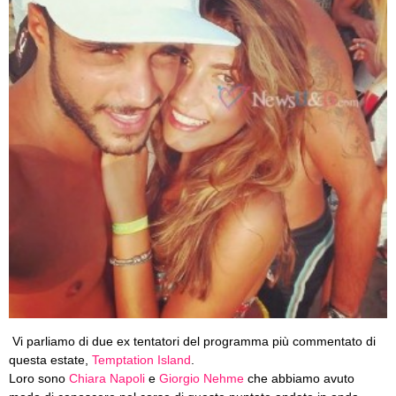
Vi parliamo di due ex tentatori del programma più commentato di
questa estate,
Temptation Island
.
Loro sono
Chiara Napoli
e
Giorgio Nehme
che abbiamo avuto