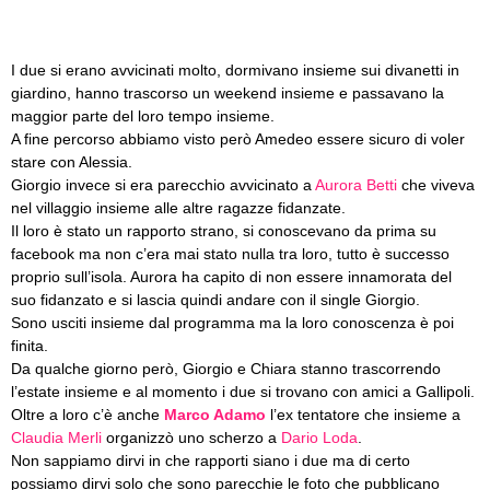
I due si erano avvicinati molto, dormivano insieme sui divanetti in
giardino, hanno trascorso un weekend insieme e passavano la
maggior parte del loro tempo insieme.
A fine percorso abbiamo visto però Amedeo essere sicuro di voler
stare con Alessia.
Giorgio invece si era parecchio avvicinato a
Aurora Betti
che viveva
nel villaggio insieme alle altre ragazze fidanzate.
Il loro è stato un rapporto strano, si conoscevano da prima su
facebook ma non c’era mai stato nulla tra loro, tutto è successo
proprio sull’isola. Aurora ha capito di non essere innamorata del
suo fidanzato e si lascia quindi andare con il single Giorgio.
Sono usciti insieme dal programma ma la loro conoscenza è poi
finita.
Da qualche giorno però, Giorgio e Chiara stanno trascorrendo
l’estate insieme e al momento i due si trovano con amici a Gallipoli.
Oltre a loro c’è anche
Marco Adamo
l’ex tentatore che insieme a
Claudia Merli
organizzò uno scherzo a
Dario Loda
.
Non sappiamo dirvi in che rapporti siano i due ma di certo
possiamo dirvi solo che sono parecchie le foto che pubblicano