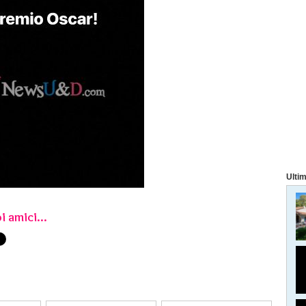
Ultim
i amici...