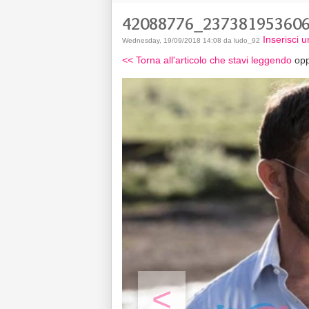
42088776_23738195360
Inserisci
Wednesday, 19/09/2018 14:08 da ludo_92
<< Torna all'articolo che stavi leggendo
opp
<