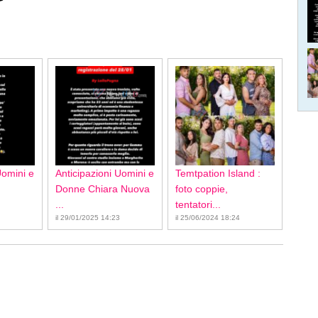
Uomini e
Anticipazioni Uomini e
Temtpation Island :
Donne Chiara Nuova
foto coppie,
...
tentatori...
il 29/01/2025 14:23
il 25/06/2024 18:24