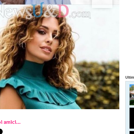
Ultim
i amici...