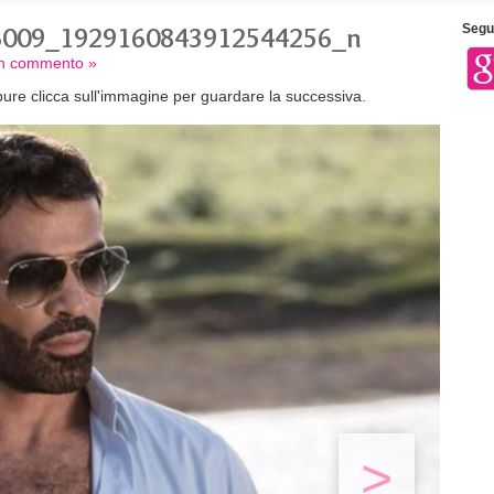
6009_1929160843912544256_n
Segui
 un commento »
ure clicca sull'immagine per guardare la successiva.
>