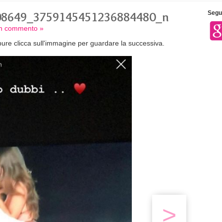
08649_3759145451236884480_n
Segui
 un commento »
ure clicca sull'immagine per guardare la successiva.
>