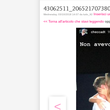
43062511_20652170738
Inserisci
Wednesday, 03/10/2018 14:07 da ludo_92
<< Torna all'articolo che stavi leggendo
opp
<