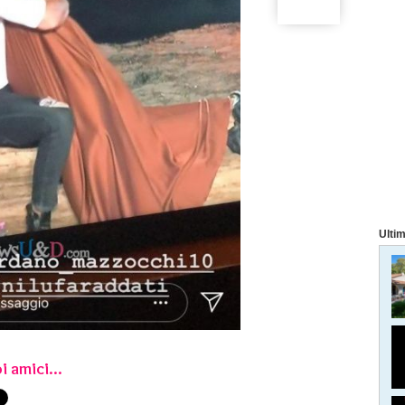
Ultim
i amici...