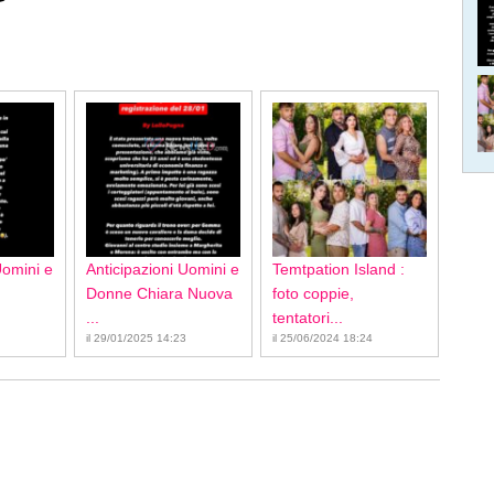
Uomini e
Anticipazioni Uomini e
Temtpation Island :
Donne Chiara Nuova
foto coppie,
...
tentatori...
il 29/01/2025 14:23
il 25/06/2024 18:24