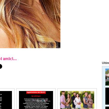
i amici...
Ultim