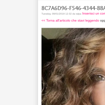
8C7A6D96-F546-4344-88
Inserisci un c
Tuesday, 08/01/2019 12:32 da talpa
<< Torna all'articolo che stavi leggendo
opp