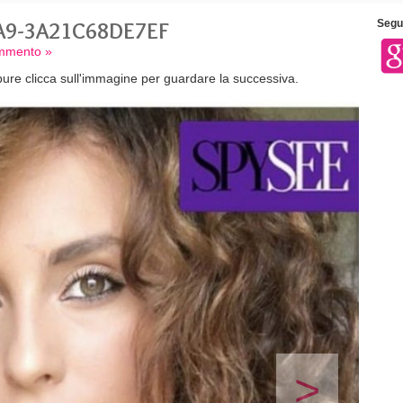
A9-3A21C68DE7EF
Segui
ommento »
ure clicca sull'immagine per guardare la successiva.
>