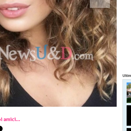
Ultim
i amici...