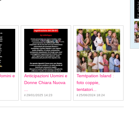
Uomini e
Anticipazioni Uomini e
Temtpation Island :
Donne Chiara Nuova
foto coppie,
...
tentatori...
il 29/01/2025 14:23
il 25/06/2024 18:24