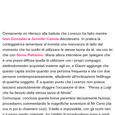
Ovviamente mi riferisco alla battuta che Lorenzo ha fatto mentre
Ivan Gonzalez
e
Jennifer Casula
discutevano. In pratica la
corteggiatrice lamentava al tronista una mancanza di tatto dal
momento che ha scelto di utilizzare le stesse tazze da tè, sia con lei
che con
Sonia Pattarino
. Maria allora interviene per spiegare che
è una prassi diffusa quella di utilizzare con i propri compagni,
elettrodomestici acquistati insieme agli ex, e Gianni aggiunge che
questo capita anche quando una persona frequenta e sta con due
persone contemporaneamente, alludendo all’inclinazione fedifraga
di qualche soggetto. È a questo punto che Lorenzo non poteva
lasciarsi assolutamente sfuggire l’occasione di dire : ”
Pensa a Luigi
che ha bevuto dalla stessa tazza di Nicola
”.
Comunque, conclusa questa breve parentesi decisamente faziosa,
procediamo commentando le magnifiche avventure di Mr Cerio (da
ora in poi lo chiamerò così). Il bello e impossibile, con gli occhi neri
e il sapor medio orientale, ha l’abilità di ingarbugliarsi mani e piedi