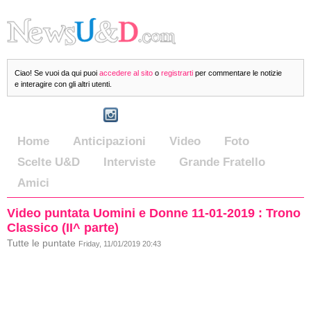
Ciao! Se vuoi da qui puoi
accedere al sito
o
registrarti
per commentare le notizie
e interagire con gli altri utenti.
Home
Anticipazioni
Video
Foto
Scelte U&D
Interviste
Grande Fratello
Amici
Video puntata Uomini e Donne 11-01-2019 : Trono
Classico (II^ parte)
Tutte le puntate
Friday, 11/01/2019 20:43