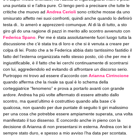
una puntata sì e l’altra pure. Ci tengo però a precisare che tutte le
critiche che muovo ad
Andrea Cerioli
sono critiche mosse da uno
smisurato affetto nei suoi confronti, quindi anche quando lo definirò
testa di.. lo amerò e apprezzerò comunque. Al di là di tutto, a sto
giro gli do una ragione di pazzi in merito allo scontro avvenuto con
Federica Spano
. Per me è stata assolutamente fuori luogo tutta la
discussione che c’è stata tra di loro e che si è venuta a creare per
colpa di lei. Posto che a te Federica abbia dato tantissimo fastidio il
fatto del l’esterna organizzata nello stesso posto, ciò che per me è
ingiustificabile, è il fatto che lei cerchi continuamente di scontrarsi
con lui, aggredendolo ed evitando di affrontare un discorso serio.
Purtroppo mi trovo ad essere d’accordo con
Arianna Cirrincione
quando afferma che la rivale sa qual è lo schema della
corteggiatrice “fenomeno” e prova a portarlo avanti con grande
ardore. Andrea ha più volte affermato di essere attratto dallo
scontro, ma quest’ultimo è costruttivo quando alla base c’è
qualcosa, non quando per due puntate di seguito ti giri malissimo
per una cosa che potrebbe essere ampiamente superata, una volta
manifestato il tuo dissenso. E concordo anche in pieno con la
decisione di Arianna di non presentarsi in esterna. Andrea con lei è
sempre stato duro, e spesso a mio avviso l’ha data per scontata.