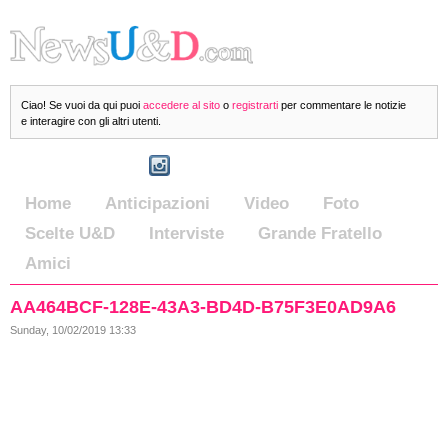
Ciao! Se vuoi da qui puoi
accedere al sito
o
registrarti
per commentare le notizie
e interagire con gli altri utenti.
Home
Anticipazioni
Video
Foto
Scelte U&D
Interviste
Grande Fratello
Amici
AA464BCF-128E-43A3-BD4D-B75F3E0AD9A6
Sunday, 10/02/2019 13:33