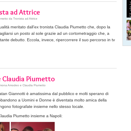
sta ad Attrice
metto da Tronista ad Attrice
 qualità meritato dall’ex tronista Claudia Piumetto che, dopo la
tagliarsi un posto al sole grazie ad un cortometraggio che, a
rtante debutto. Eccola, invece, ripercorrere il suo percorso in tv
 Claudia Piumetto
mona Amodeo e Claudia Piumetto
an Giannotti è amatissima dal pubblico e molti sperano di
 abbandono a Uomini e Donne è diventata molto amica della
engono fotografate insieme nello stesso locale.
audia Piumetto insieme a Napoli: