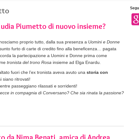
tto
Segui
audia Piumetto di nuovo insieme?
nosciamo proprio tutto, dalla sua presenza a
Uomini e Donne
sunto furto di carte di credito fino alla beneficenza… pagata
ricorda la partecipazione a Uomini e Donne prima come
ome
tronista del trono Rosa
insieme ad Elga Enardu.
ltato fuori che l’ex tronista aveva avuto una
storia con
 siano ritrovati!
entre passeggiano rilassati e sorridenti!
Lecce in compagnia di Conversano? Che sia rinata la passione?
o da Nima Benati, amica di Andrea