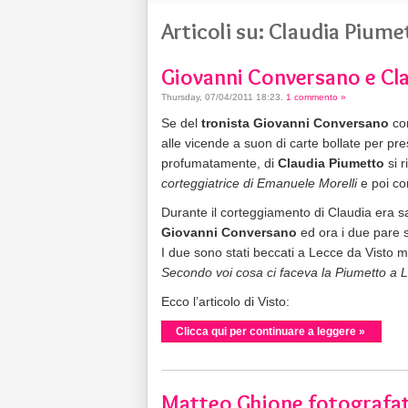
Articoli su: Claudia Piume
Giovanni Conversano e Cl
Thursday, 07/04/2011 18:23
.
1 commento »
Se del
tronista Giovanni Conversano
co
alle vicende a suon di carte bollate per pre
profumatamente, di
Claudia Piumetto
si 
corteggiatrice di Emanuele Morelli
e poi c
Durante il corteggiamento di Claudia era sa
Giovanni Conversano
ed ora i due pare si
I due sono stati beccati a Lecce da Visto m
Secondo voi cosa ci faceva la Piumetto a 
Ecco l’articolo di Visto:
Clicca qui per continuare a leggere »
Matteo Ghione fotografat