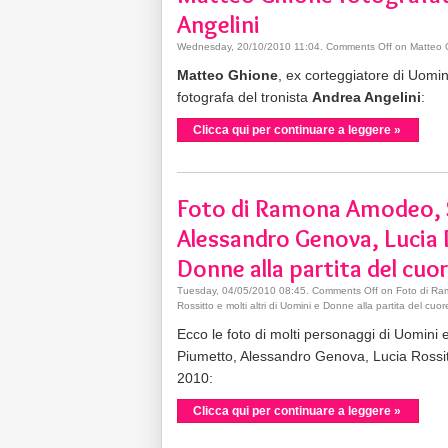
Angelini
Wednesday, 20/10/2010 11:04
.
Comments Off
on Matteo G
Matteo Ghione
, ex corteggiatore di Uomi
fotografa del tronista
Andrea Angelini
:
Clicca qui per continuare a leggere »
Foto di Ramona Amodeo, 
Alessandro Genova, Lucia R
Donne alla partita del cuo
Tuesday, 04/05/2010 08:45
.
Comments Off
on Foto di Ra
Rossitto e molti altri di Uomini e Donne alla partita del cuor
Ecco le foto di molti personaggi di Uom
Piumetto, Alessandro Genova, Lucia Rossitto
2010:
Clicca qui per continuare a leggere »