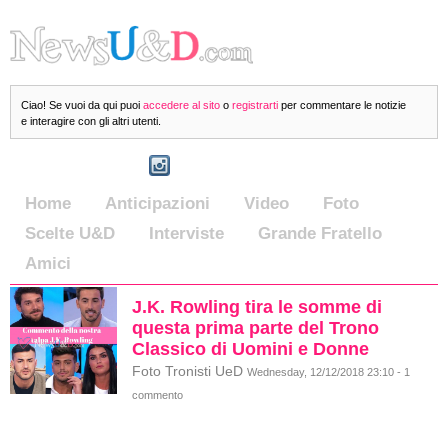
Ciao! Se vuoi da qui puoi
accedere al sito
o
registrarti
per commentare le notizie
e interagire con gli altri utenti.
Home
Anticipazioni
Video
Foto
Scelte U&D
Interviste
Grande Fratello
Amici
J.K. Rowling tira le somme di
questa prima parte del Trono
Classico di Uomini e Donne
Foto Tronisti UeD
Wednesday, 12/12/2018 23:10 - 1
commento