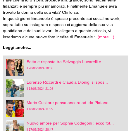
Pare che la loro storia procede alla grande, sono felicemente
fidanzati e sempre più innamorati. Finalmente Emanuele avrà
trovato la donna della sua vita? Chi lo sa.
In questi giorni Emanuele è spesso presente sui social network,
soprattutto su instagram e spesso ci aggiorna della sua vita
quotidiana e dei suoi lavori. In allegato a questo articolo, vi
inseriamo alcune nuove foto inedite di Emanuele :
(more…)
Leggi anche...
Botta e risposta tra Selvaggia Lucarelli e...
il 20/06/2024 18:06
Lorenzo Riccardi e Claudia Dionigi si spos...
il 18/06/2024 21:08
Mario Cusitore pensa ancora ad Ida Platano...
il 18/06/2024 11:55
Nuovo amore per Sophie Codegoni : ecco fot...
il 17/06/2024 20:47