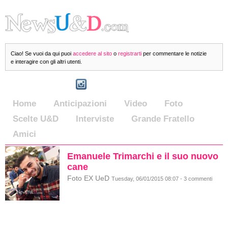
Ciao! Se vuoi da qui puoi
accedere al sito
o
registrarti
per commentare le notizie
e interagire con gli altri utenti.
Home
Anticipazioni
Video
Foto
Scelte U&D
Interviste
Grande Fratello
Amici
Emanuele Trimarchi e il suo nuovo
cane
Foto EX UeD
Tuesday, 06/01/2015 08:07 - 3 commenti