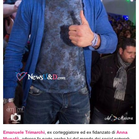
Emanuele Trimarchi
, ex corteggiatore ed ex fidanzato di
Anna
Munafò
,
adesso fa parte anche lui del mondo dei social network