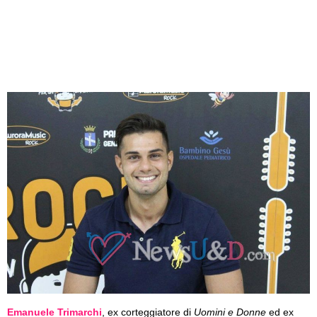
Emanuele Trimarchi
, ex corteggiatore di
Uomini e Donne
ed ex