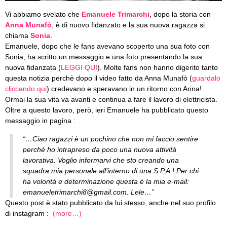
Vi abbiamo svelato che
Emanuele Trimarchi
, dopo la storia con
Anna Munafò
, è di nuovo fidanzato e la sua nuova ragazza si
chiama
Sonia
.
Emanuele, dopo che le fans avevano scoperto una sua foto con
Sonia, ha scritto un messaggio e una foto presentando la sua
nuova fidanzata (
LEGGI QUI
). Molte fans non hanno digerito tanto
questa notizia perchè dopo il video fatto da Anna Munafò (
guardalo
cliccando qui
) credevano e speravano in un ritorno con Anna!
Ormai la sua vita va avanti e continua a fare il lavoro di elettricista.
Oltre a questo lavoro, però, ieri Emanuele ha pubblicato questo
messaggio in pagina :
“…Ciao ragazzi è un pochino che non mi faccio sentire
perché ho intrapreso da poco una nuova attività
lavorativa. Voglio informarvi che sto creando una
squadra mia personale all’interno di una S.P.A.! Per chi
ha volontà e determinazione questa è la mia e-mail:
emanueletrimarchi8@gmail.com
. Lele…”
Questo post è stato pubblicato da lui stesso, anche nel suo profilo
di instagram :
(more…)