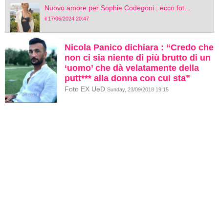
Nuovo amore per Sophie Codegoni : ecco fot...
il 17/06/2024 20:47
Nicola Panico dichiara : “Credo che
non ci sia niente di più brutto di un
‘uomo’ che dà velatamente della
putt*** alla donna con cui sta”
Foto EX UeD
Sunday, 23/09/2018 19:15