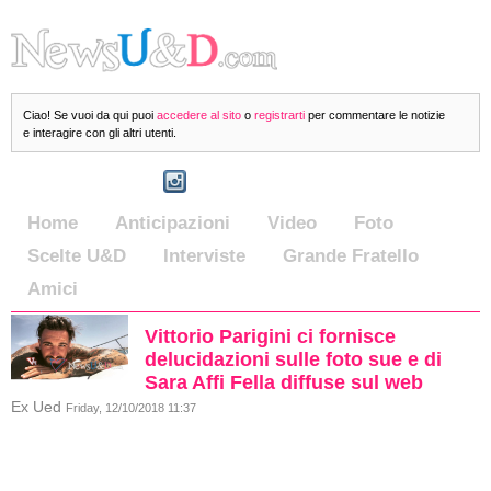
Ciao! Se vuoi da qui puoi
accedere al sito
o
registrarti
per commentare le notizie
e interagire con gli altri utenti.
Home
Anticipazioni
Video
Foto
Scelte U&D
Interviste
Grande Fratello
Amici
Vittorio Parigini ci fornisce
delucidazioni sulle foto sue e di
Sara Affi Fella diffuse sul web
Ex Ued
Friday, 12/10/2018 11:37