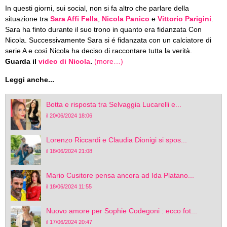
In questi giorni, sui social, non si fa altro che parlare della
situazione tra
Sara Affi Fella
,
Nicola Panico
e
Vittorio Parigini
.
Sara ha finto durante il suo trono in quanto era fidanzata Con
Nicola. Successivamente Sara si é fidanzata con un calciatore di
serie A e così Nicola ha deciso di raccontare tutta la verità.
Guarda il
video di Nicola
.
(more…)
Leggi anche...
Botta e risposta tra Selvaggia Lucarelli e...
il 20/06/2024 18:06
Lorenzo Riccardi e Claudia Dionigi si spos...
il 18/06/2024 21:08
Mario Cusitore pensa ancora ad Ida Platano...
il 18/06/2024 11:55
Nuovo amore per Sophie Codegoni : ecco fot...
il 17/06/2024 20:47