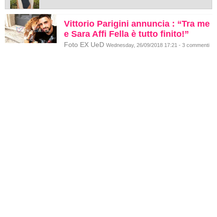
Vittorio Parigini annuncia : “Tra me
e Sara Affi Fella è tutto finito!”
Foto EX UeD
Wednesday, 26/09/2018 17:21 - 3 commenti