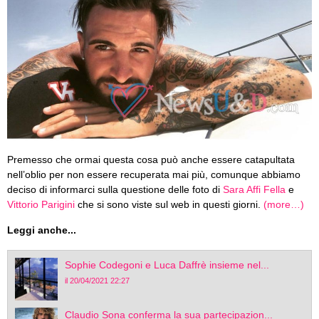
Premesso che ormai questa cosa può anche essere catapultata
nell’oblio per non essere recuperata mai più, comunque abbiamo
deciso di informarci sulla questione delle foto di
Sara Affi Fella
e
Vittorio Parigini
che si sono viste sul web in questi giorni.
(more…)
Leggi anche...
Sophie Codegoni e Luca Daffrè insieme nel...
il 20/04/2021 22:27
Claudio Sona conferma la sua partecipazion...