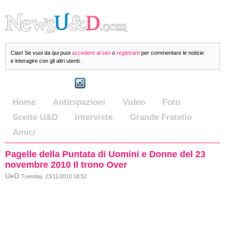
Ciao! Se vuoi da qui puoi
accedere al sito
o
registrarti
per commentare le notizie
e interagire con gli altri utenti.
Home
Anticipazioni
Video
Foto
Scelte U&D
Interviste
Grande Fratello
Amici
Pagelle della Puntata di Uomini e Donne del 23
novembre 2010 Il trono Over
UeD
Tuesday, 23/11/2010 18:52