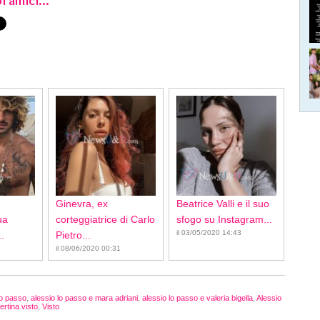
i amici...
Ginevra, ex
Beatrice Valli e il suo
ua
corteggiatrice di Carlo
sfogo su Instagram...
il 03/05/2020 14:43
.
Pietro...
il 08/06/2020 00:31
lo passo
,
alessio lo passo e mara adriani
,
alessio lo passo e valeria bigella
,
Alessio
ertina visto
,
Visto