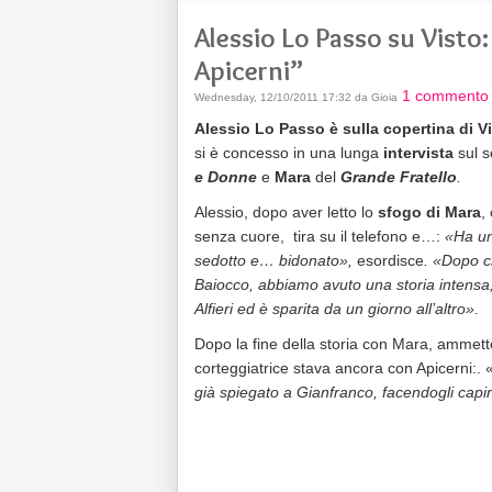
Alessio Lo Passo su Visto:
Apicerni”
1 commento
Wednesday, 12/10/2011 17:32 da Gioia
Alessio Lo Passo è sulla copertina di V
si è concesso in una lunga
intervista
sul 
e Donne
e
Mara
del
Grande Fratello
.
Alessio, dopo aver letto lo
sfogo di Mara
,
senza cuore, tira su il telefono e…:
«Ha un
sedotto e… bidonato»,
esordisce
. «Dopo ch
Baiocco, abbiamo avuto una storia intensa,
Alfieri ed è sparita da un giorno all’altro»
.
Dopo la fine della storia con Mara, ammett
corteggiatrice stava ancora con Apicerni:. 
già spiegato a Gianfranco, facendogli capir