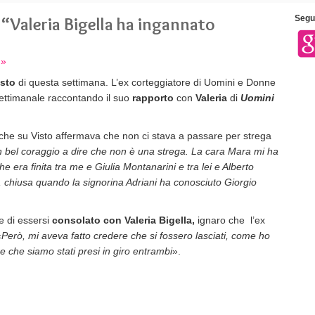
 “Valeria Bigella ha ingannato
Segui
 »
isto
di questa settimana. L’ex corteggiatore di Uomini e Donne
settimanale raccontando il suo
rapporto
con
Valeria
di
Uomini
 che su Visto affermava che non ci stava a passare per strega
 bel coraggio a dire che non è una strega. La cara Mara mi ha
e era finita tra me e Giulia Montanarini e tra lei e Alberto
 chiusa quando la signorina Adriani ha conosciuto Giorgio
e di essersi
consolato con Valeria Bigella,
ignaro che l’ex
«
Però, mi aveva fatto credere che si fossero lasciati, come ho
e che siamo stati presi in giro entrambi
».