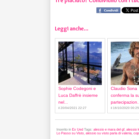
Ti è piaciuto? Condividilo con i tuo
Leggi anche...
Sophie Codegoni e
Claudio Sona
Luca Daffrè insieme
conferma la s
nel...
partecipazion..
il 20/04/2021 22:27
il 16/10/2020 00:25
Inserito in
Ex Ued
Tags:
alessio e mara del gf
,
alessio 
Lo Passo su Visto
,
alessio su visto parla di valeria
,
cop